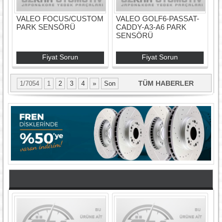
VALEO FOCUS/CUSTOM
VALEO GOLF6-PASSAT-
PARK SENSÖRÜ
CADDY-A3-A6 PARK
SENSÖRÜ
Fiyat Sorun
Fiyat Sorun
TÜM HABERLER
1/7054
1
2
3
4
»
Son