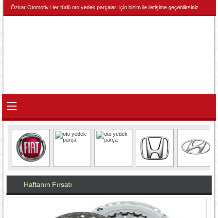
Özkar Otomotiv Her türlü oto yedek parçaları için bizim ile iletişime geçebilirsiniz.
Haftanın Fırsatı