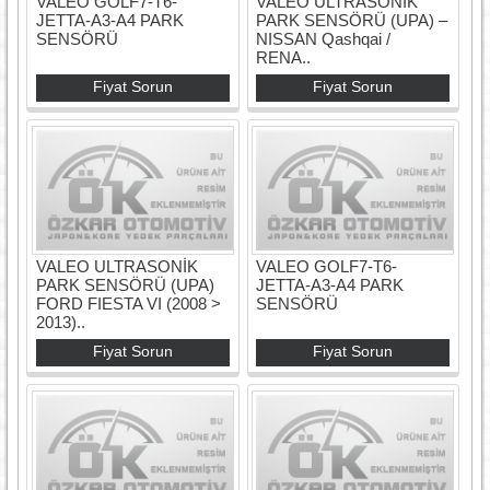
VALEO GOLF7-T6-
VALEO ULTRASONİK
JETTA-A3-A4 PARK
PARK SENSÖRÜ (UPA) –
SENSÖRÜ
NISSAN Qashqai /
RENA..
Fiyat Sorun
Fiyat Sorun
VALEO ULTRASONİK
VALEO GOLF7-T6-
PARK SENSÖRÜ (UPA)
JETTA-A3-A4 PARK
FORD FIESTA VI (2008 >
SENSÖRÜ
2013)..
Fiyat Sorun
Fiyat Sorun