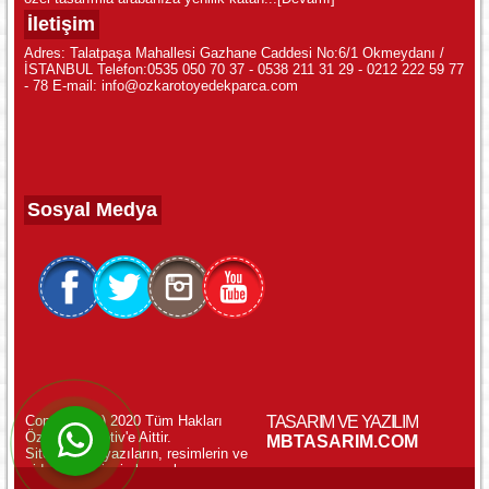
İletişim
Adres: Talatpaşa Mahallesi Gazhane Caddesi No:6/1 Okmeydanı /
İSTANBUL Telefon:0535 050 70 37 - 0538 211 31 29 - 0212 222 59 77
- 78 E-mail: info@ozkarotoyedekparca.com
Sosyal Medya
Copyright (c) 2020 Tüm Hakları
TASARIM VE YAZILIM
Özkar Otomotiv'e Aittir.
WhatsApp ile Online Destek!
MBTASARIM.COM
Sitemizdeki yazıların, resimlerin ve
videoların izinsiz kopyalanması
yasaktır.