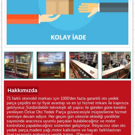
Hakkımızda
71 farklı otomobil markası için 1000'den fazla garantili oto yedek
parça çeşidini en iyi fiyat avantajı ve en iyi hizmet imkanı ile kapınıza
getiriyoruz.Sürdürülebilir teknolojik alt yapısı ile günden güne kendini
yenileyen Özkar Oto Yedek Parça güvencesiyle müşterilerine hizmet
vermeye devam ediyor. Her geçen gün sitesine eklediği yenilikler
sayesinde aracınıza uyumlu parçaları bulabileceğiniz ve motor
kontrolünü yapabileceğiniz sistemleri geliştiriyor. İhtiyacınız olan oto
yedek parça,madeni yağı,motor katkılarını ve hayatı farklılastıran
özel tasarımla arabanıza yenilik katan...
[Devamı]