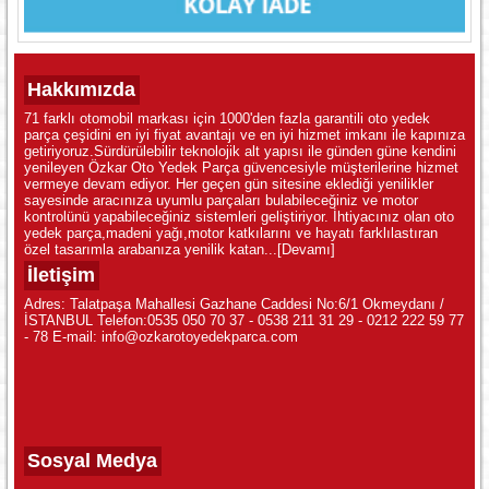
Hakkımızda
71 farklı otomobil markası için 1000'den fazla garantili oto yedek
parça çeşidini en iyi fiyat avantajı ve en iyi hizmet imkanı ile kapınıza
getiriyoruz.Sürdürülebilir teknolojik alt yapısı ile günden güne kendini
yenileyen Özkar Oto Yedek Parça güvencesiyle müşterilerine hizmet
vermeye devam ediyor. Her geçen gün sitesine eklediği yenilikler
sayesinde aracınıza uyumlu parçaları bulabileceğiniz ve motor
kontrolünü yapabileceğiniz sistemleri geliştiriyor. İhtiyacınız olan oto
yedek parça,madeni yağı,motor katkılarını ve hayatı farklılastıran
özel tasarımla arabanıza yenilik katan...
[Devamı]
İletişim
Adres: Talatpaşa Mahallesi Gazhane Caddesi No:6/1 Okmeydanı /
İSTANBUL Telefon:0535 050 70 37 - 0538 211 31 29 - 0212 222 59 77
- 78 E-mail: info@ozkarotoyedekparca.com
Sosyal Medya