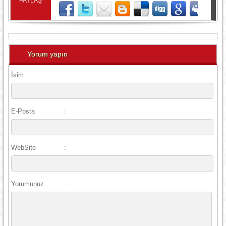
PAYLAŞ
Yorum yapın
İsim
:
E-Posta
:
WebSite
:
Yorumunuz
: