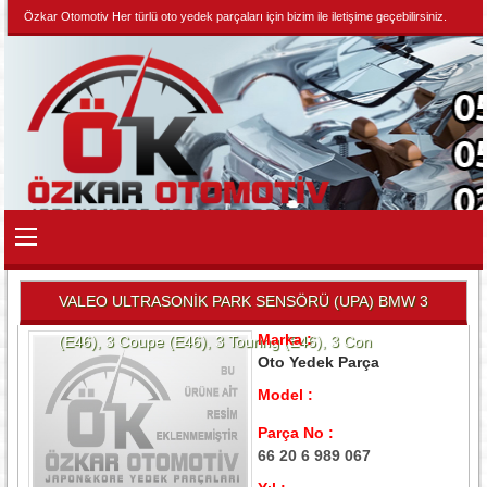
Özkar Otomotiv Her türlü oto yedek parçaları için bizim ile iletişime geçebilirsiniz.
VALEO ULTRASONİK PARK SENSÖRÜ (UPA) BMW 3
Marka :
(E46), 3 Coupe (E46), 3 Touring (E46), 3 Con
Oto Yedek Parça
Model :
Parça No :
66 20 6 989 067