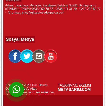
Adres: Talatpaşa Mahallesi Gazhane Caddesi No:6/1 Okmeydanı /
İSTANBUL Telefon:0535 050 70 37 - 0538 211 31 29 - 0212 222 59 77
- 78 E-mail: info@ozkarotoyedekparca.com
Sosyal Medya
Copyright (c) 2020 Tüm Hakları
TASARIM VE YAZILIM
Özkar Otomotiv'e Aittir.
WhatsApp ile Online Destek!
MBTASARIM.COM
Sitemizdeki yazıların, resimlerin ve
videoların izinsiz kopyalanması
yasaktır.