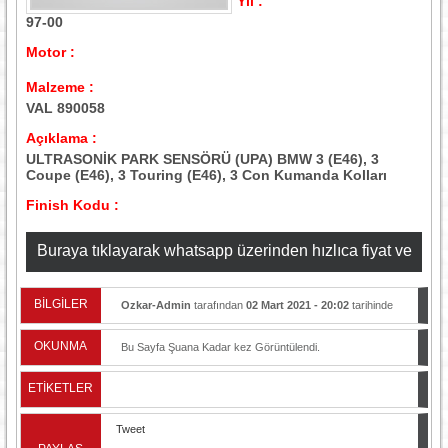
Yıl :
97-00
Motor :
Malzeme :
VAL 890058
Açıklama :
ULTRASONİK PARK SENSÖRÜ (UPA) BMW 3 (E46), 3
Coupe (E46), 3 Touring (E46), 3 Con Kumanda Kolları
Finish Kodu :
Buraya tıklayarak whatsapp üzerinden hızlıca fiyat ve
stok bilgisi alabilirsiniz
BİLGİLER
Ozkar-Admin
tarafından
02 Mart 2021 - 20:02
tarihinde
yayınlandı.
OKUNMA
Bu Sayfa Şuana Kadar
kez Görüntülendi.
ETİKETLER
Tweet