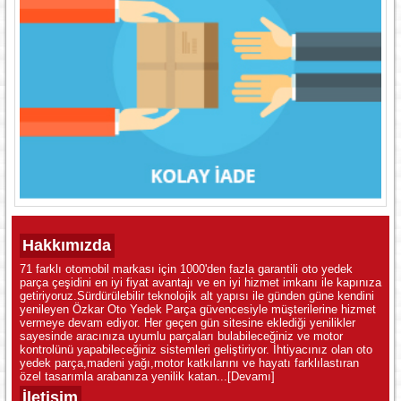
Hakkımızda
71 farklı otomobil markası için 1000'den fazla garantili oto yedek
parça çeşidini en iyi fiyat avantajı ve en iyi hizmet imkanı ile kapınıza
getiriyoruz.Sürdürülebilir teknolojik alt yapısı ile günden güne kendini
yenileyen Özkar Oto Yedek Parça güvencesiyle müşterilerine hizmet
vermeye devam ediyor. Her geçen gün sitesine eklediği yenilikler
sayesinde aracınıza uyumlu parçaları bulabileceğiniz ve motor
kontrolünü yapabileceğiniz sistemleri geliştiriyor. İhtiyacınız olan oto
yedek parça,madeni yağı,motor katkılarını ve hayatı farklılastıran
özel tasarımla arabanıza yenilik katan...
[Devamı]
İletişim