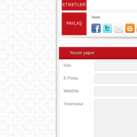
ETİKETLER
Tweet
PAYLAŞ
Yorum yapın
İsim
:
E-Posta
:
WebSite
:
Yorumunuz
: