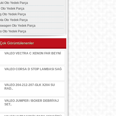
uki Oto Yedek Parça
a Oto Yedek Parça
aş Oto Yedek Parça
ota Oto Yedek Parça
kswagen Oto Yedek Parça
vo Oto Yedek Parça
Çok Görüntülenenler
VALEO VECTRA C XENON FAR BEYNİ
VALEO CORSA D STOP LAMBASI SAĞ
VALEO 204-212-207-GLK X204 SU
RAD..
VALEO JUMPER / BOXER DEBRİYAJ
SET..