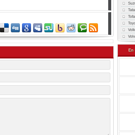
Suz
Tat
Tof
Toy
Vol
Vol
En 