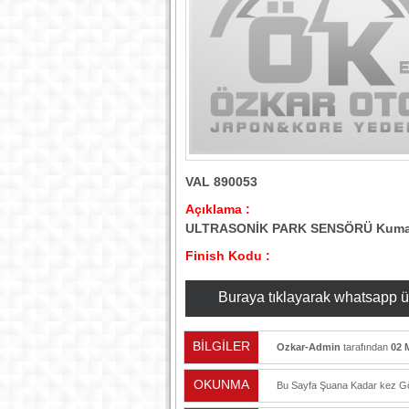
VAL 890053
Açıklama :
ULTRASONİK PARK SENSÖRÜ Kuman
Finish Kodu :
Buraya tıklayarak whatsapp üzer
BİLGİLER
Ozkar-Admin
tarafından
02 
OKUNMA
Bu Sayfa Şuana Kadar
kez Gö