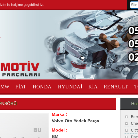
im ile iletişime geçebilirsiniz.
BMW
FİAT
HONDA
HYUNDAİ
KİA
RENAULT
T
SENSÖRÜ
Hız
Marka :
Bmw
Volvo Oto Yedek Parça
Che
Model :
Cit
BM
Dac