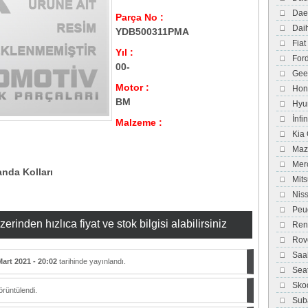
Dae
Parça No :
Dai
YDB500311PMA
Fiat
Yıl :
For
00-
Gee
Motor :
Hon
BM
Hyu
İnfi
Malzeme :
Kia
Maz
Mer
da Kolları
Mits
Nis
Peu
inden hızlıca fiyat ve stok bilgisi alabilirsiniz
Ren
Rov
Saa
Mart 2021 - 20:02
tarihinde yayınlandı.
Sea
Sko
rüntülendi.
Sub