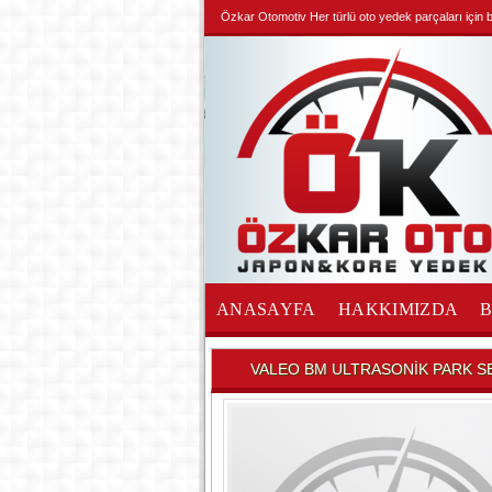
Özkar Otomotiv Her türlü oto yedek parçaları için biz
ANASAYFA
HAKKIMIZDA
İLETİŞİM
VALEO BM ULTRASONİK PARK 