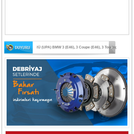
 SENSÖRÜ (UPA) BMW 3 (E46), 3 Coupe (E46), 3 Touring (E46), 3 Con
• VA