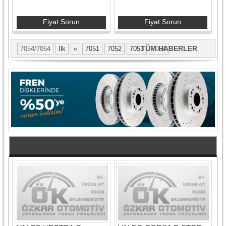
Fiyat Sorun
Fiyat Sorun
TÜM HABERLER
7054/7054
İlk
«
7051
7052
7053
7054