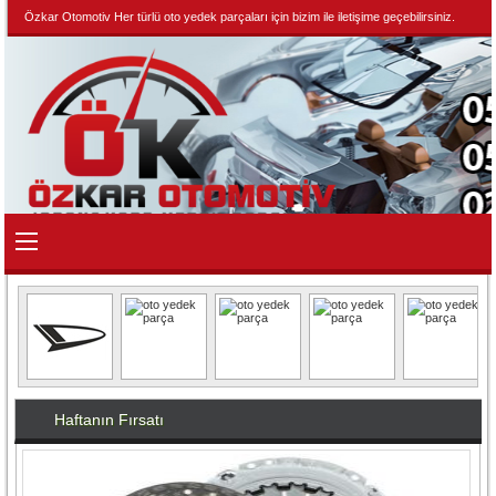
Özkar Otomotiv Her türlü oto yedek parçaları için bizim ile iletişime geçebilirsiniz.
Haftanın Fırsatı