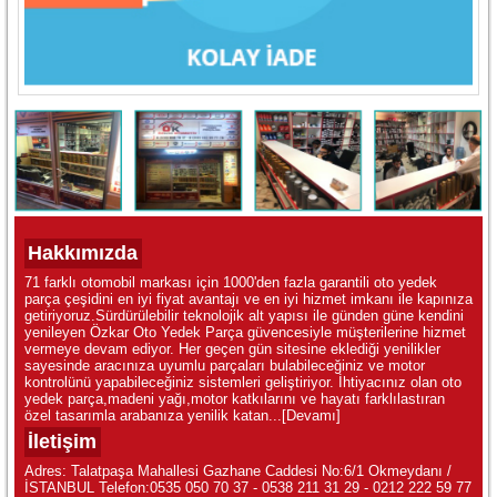
Hakkımızda
71 farklı otomobil markası için 1000'den fazla garantili oto yedek
parça çeşidini en iyi fiyat avantajı ve en iyi hizmet imkanı ile kapınıza
getiriyoruz.Sürdürülebilir teknolojik alt yapısı ile günden güne kendini
yenileyen Özkar Oto Yedek Parça güvencesiyle müşterilerine hizmet
vermeye devam ediyor. Her geçen gün sitesine eklediği yenilikler
sayesinde aracınıza uyumlu parçaları bulabileceğiniz ve motor
kontrolünü yapabileceğiniz sistemleri geliştiriyor. İhtiyacınız olan oto
yedek parça,madeni yağı,motor katkılarını ve hayatı farklılastıran
özel tasarımla arabanıza yenilik katan...
[Devamı]
İletişim
Adres: Talatpaşa Mahallesi Gazhane Caddesi No:6/1 Okmeydanı /
İSTANBUL Telefon:0535 050 70 37 - 0538 211 31 29 - 0212 222 59 77