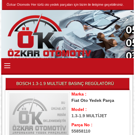
Özkar Otomotiv Her türlü oto yedek parçaları için bizim ile iletişime geçebilirsiniz.
BOSCH 1.3-1.9 MULTİJET BASINÇ REGÜLATÖRÜ
Marka :
Fiat Oto Yedek Parça
Model :
1.3-1.9 MULTİJET
Parça No :
55858110