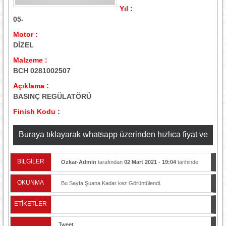
Yıl :
05-
Motor :
DİZEL
Malzeme :
BCH 0281002507
Açıklama :
BASINÇ REGÜLATÖRÜ
Finish Kodu :
Buraya tıklayarak whatsapp üzerinden hızlıca fiyat ve
stok bilgisi alabilirsiniz
BİLGİLER
Ozkar-Admin
tarafından
02 Mart 2021 - 19:04
tarihinde
yayınlandı.
OKUNMA
Bu Sayfa Şuana Kadar
kez Görüntülendi.
ETİKETLER
Tweet