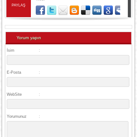
PAYLAŞ
Yorum yapın
İsim
:
E-Posta
:
WebSite
:
Yorumunuz
: