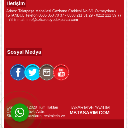
İletişim
Adres: Talatpaşa Mahallesi Gazhane Caddesi No:6/1 Okmeydanı /
İSTANBUL Telefon:0535 050 70 37 - 0538 211 31 29 - 0212 222 59 77
- 78 E-mail: info@ozkarotoyedekparca.com
Sosyal Medya
Copyright (c) 2020 Tüm Hakları
TASARIM VE YAZILIM
Özkar Otomotiv'e Aittir.
WhatsApp ile Online Destek!
MBTASARIM.COM
Sitemizdeki yazıların, resimlerin ve
videoların izinsiz kopyalanması
yasaktır.