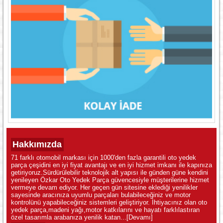
Hakkımızda
71 farklı otomobil markası için 1000'den fazla garantili oto yedek
parça çeşidini en iyi fiyat avantajı ve en iyi hizmet imkanı ile kapınıza
getiriyoruz.Sürdürülebilir teknolojik alt yapısı ile günden güne kendini
yenileyen Özkar Oto Yedek Parça güvencesiyle müşterilerine hizmet
vermeye devam ediyor. Her geçen gün sitesine eklediği yenilikler
sayesinde aracınıza uyumlu parçaları bulabileceğiniz ve motor
kontrolünü yapabileceğiniz sistemleri geliştiriyor. İhtiyacınız olan oto
yedek parça,madeni yağı,motor katkılarını ve hayatı farklılastıran
özel tasarımla arabanıza yenilik katan...
[Devamı]