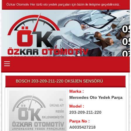
Özkar Otomotiv Her türlü oto yedek parçaları için bizim ile iletişime geçebilirsiniz.
BOSCH 203-209-211-220 OKSİJEN SENSÖRÜ
Marka :
Mercedes Oto Yedek Parça
Model :
203-209-211-220
Parça No :
A0035427218