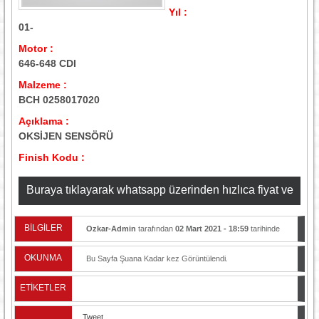
Yıl :
01-
Motor :
646-648 CDI
Malzeme :
BCH 0258017020
Açıklama :
OKSİJEN SENSÖRÜ
Finish Kodu :
Buraya tıklayarak whatsapp üzerinden hızlıca fiyat ve
stok bilgisi alabilirsiniz
BİLGİLER
Ozkar-Admin
tarafından
02 Mart 2021 - 18:59
tarihinde
yayınlandı.
OKUNMA
Bu Sayfa Şuana Kadar
kez Görüntülendi.
ETİKETLER
Tweet