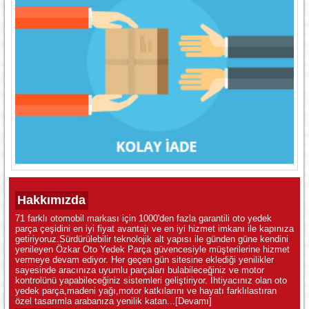
Hakkımızda
71 farklı otomobil markası için 1000'den fazla garantili oto yedek
parça çeşidini en iyi fiyat avantajı ve en iyi hizmet imkanı ile kapınıza
getiriyoruz.Sürdürülebilir teknolojik alt yapısı ile günden güne kendini
yenileyen Özkar Oto Yedek Parça güvencesiyle müşterilerine hizmet
vermeye devam ediyor. Her geçen gün sitesine eklediği yenilikler
sayesinde aracınıza uyumlu parçaları bulabileceğiniz ve motor
kontrolünü yapabileceğiniz sistemleri geliştiriyor. İhtiyacınız olan oto
yedek parça,madeni yağı,motor katkılarını ve hayatı farklılastıran
özel tasarımla arabanıza yenilik katan...
[Devamı]