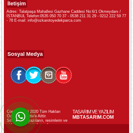
İletişim
Adres: Talatpaşa Mahallesi Gazhane Caddesi No:6/1 Okmeydanı /
İSTANBUL Telefon:0535 050 70 37 - 0538 211 31 29 - 0212 222 59 77
- 78 E-mail: info@ozkarotoyedekparca.com
Sosyal Medya
Copyright (c) 2020 Tüm Hakları
TASARIM VE YAZILIM
Özkar Otomotiv'e Aittir.
WhatsApp ile Online Destek!
MBTASARIM.COM
Sitemizdeki yazıların, resimlerin ve
videoların izinsiz kopyalanması
yasaktır.