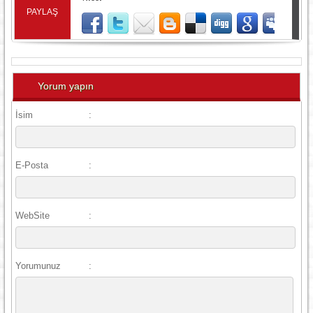
PAYLAŞ
Yorum yapın
İsim
:
E-Posta
:
WebSite
:
Yorumunuz
: