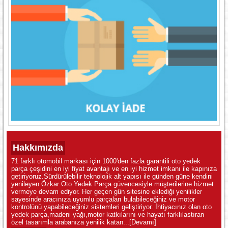
Hakkımızda
71 farklı otomobil markası için 1000'den fazla garantili oto yedek
parça çeşidini en iyi fiyat avantajı ve en iyi hizmet imkanı ile kapınıza
getiriyoruz.Sürdürülebilir teknolojik alt yapısı ile günden güne kendini
yenileyen Özkar Oto Yedek Parça güvencesiyle müşterilerine hizmet
vermeye devam ediyor. Her geçen gün sitesine eklediği yenilikler
sayesinde aracınıza uyumlu parçaları bulabileceğiniz ve motor
kontrolünü yapabileceğiniz sistemleri geliştiriyor. İhtiyacınız olan oto
yedek parça,madeni yağı,motor katkılarını ve hayatı farklılastıran
özel tasarımla arabanıza yenilik katan...
[Devamı]