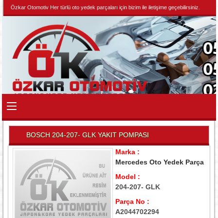
Özkar Otomotiv Her türlü oto yedek parçaları için bizim ile iletişime geçebilirsiniz.
BOSCH 204-207- GLK YAKIT POMPASI
Marka :
Mercedes Oto Yedek Parça
Model :
204-207- GLK
Parça No :
A2044702294