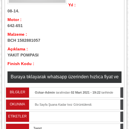
Yıl :
08-14.
Motor :
642-651
Malzeme :
BCH 1582881057
Açıklama :
YAKIT POMPASI
Finish Kodu :
Buraya tıklayarak whatsapp üzerinden hızlıca fiyat ve
stok bilgisi alabilirsiniz
BİLGİLER
Ozkar-Admin
tarafından
02 Mart 2021 - 19:22
tarihinde
yayınlandı.
OKUNMA
Bu Sayfa Şuana Kadar
kez Görüntülendi.
ETİKETLER
Tweet