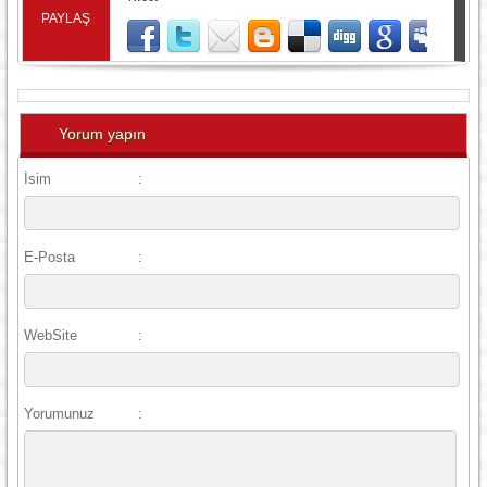
PAYLAŞ
Yorum yapın
İsim
:
E-Posta
:
WebSite
:
Yorumunuz
: