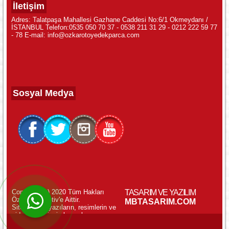
İletişim
Adres: Talatpaşa Mahallesi Gazhane Caddesi No:6/1 Okmeydanı /
İSTANBUL Telefon:0535 050 70 37 - 0538 211 31 29 - 0212 222 59 77
- 78 E-mail: info@ozkarotoyedekparca.com
Sosyal Medya
Copyright (c) 2020 Tüm Hakları
TASARIM VE YAZILIM
Özkar Otomotiv'e Aittir.
WhatsApp ile Online Destek!
MBTASARIM.COM
Sitemizdeki yazıların, resimlerin ve
videoların izinsiz kopyalanması
yasaktır.