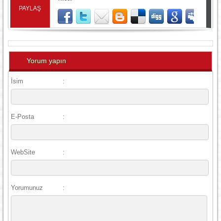
PAYLAŞ
Yorum yapın
İsim
:
E-Posta
:
WebSite
:
Yorumunuz
: