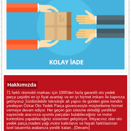
Hakkımızda
71 farklı otomobil markası için 1000'den fazla garantili oto yedek
parça çeşidini en iyi fiyat avantajı ve en iyi hizmet imkanı ile kapınıza
getiriyoruz.Sürdürülebilir teknolojik alt yapısı ile günden güne kendini
yenileyen Özkar Oto Yedek Parça güvencesiyle müşterilerine hizmet
vermeye devam ediyor. Her geçen gün sitesine eklediği yenilikler
sayesinde aracınıza uyumlu parçaları bulabileceğiniz ve motor
kontrolünü yapabileceğiniz sistemleri geliştiriyor. İhtiyacınız olan oto
yedek parça,madeni yağı,motor katkılarını ve hayatı farklılastıran
özel tasarımla arabanıza yenilik katan...
[Devamı]