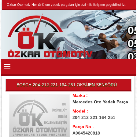
Özkar Otomotiv Her türlü oto yedek parçaları için bizim ile iletişime geçebilirsiniz.
BOSCH 204-212-221-164-251 OKSİJEN SENSÖRÜ
Marka :
Mercedes Oto Yedek Parça
Model :
204-212-221-164-251
Parça No :
A0045420818