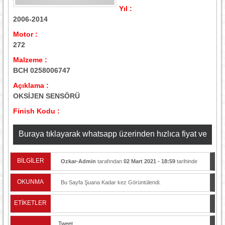
Yıl :
2006-2014
Motor :
272
Malzeme :
BCH 0258006747
Açıklama :
OKSİJEN SENSÖRÜ
Finish Kodu :
Buraya tıklayarak whatsapp üzerinden hızlıca fiyat ve
stok bilgisi alabilirsiniz
BİLGİLER
Ozkar-Admin
tarafından
02 Mart 2021 - 18:59
tarihinde
yayınlandı.
OKUNMA
Bu Sayfa Şuana Kadar
kez Görüntülendi.
ETİKETLER
Tweet