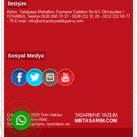
İletişim
Adres: Talatpaşa Mahallesi Gazhane Caddesi No:6/1 Okmeydanı /
İSTANBUL Telefon:0535 050 70 37 - 0538 211 31 29 - 0212 222 59 77
- 78 E-mail: info@ozkarotoyedekparca.com
Sosyal Medya
Copyright (c) 2020 Tüm Hakları
TASARIM VE YAZILIM
Özkar Otomotiv'e Aittir.
WhatsApp ile Online Destek!
MBTASARIM.COM
Sitemizdeki yazıların, resimlerin ve
videoların izinsiz kopyalanması
yasaktır.