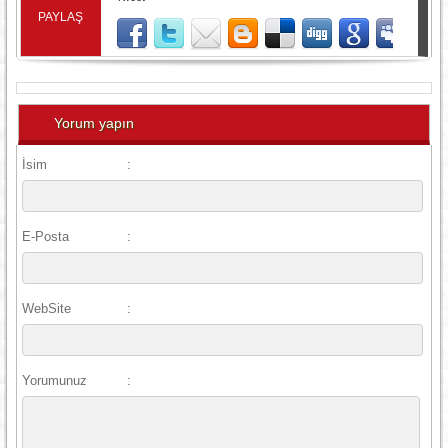
PAYLAŞ
Yorum yapın
İsim
:
E-Posta
:
WebSite
:
Yorumunuz
: