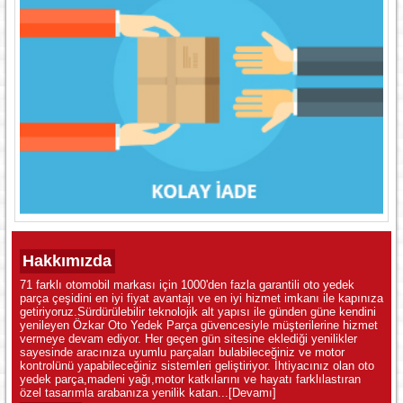
Hakkımızda
71 farklı otomobil markası için 1000'den fazla garantili oto yedek
parça çeşidini en iyi fiyat avantajı ve en iyi hizmet imkanı ile kapınıza
getiriyoruz.Sürdürülebilir teknolojik alt yapısı ile günden güne kendini
yenileyen Özkar Oto Yedek Parça güvencesiyle müşterilerine hizmet
vermeye devam ediyor. Her geçen gün sitesine eklediği yenilikler
sayesinde aracınıza uyumlu parçaları bulabileceğiniz ve motor
kontrolünü yapabileceğiniz sistemleri geliştiriyor. İhtiyacınız olan oto
yedek parça,madeni yağı,motor katkılarını ve hayatı farklılastıran
özel tasarımla arabanıza yenilik katan...
[Devamı]