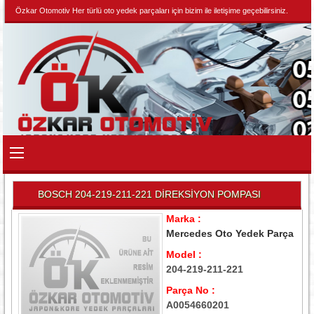
Özkar Otomotiv Her türlü oto yedek parçaları için bizim ile iletişime geçebilirsiniz.
BOSCH 204-219-211-221 DİREKSİYON POMPASI
Marka :
Mercedes Oto Yedek Parça
Model :
204-219-211-221
Parça No :
A0054660201