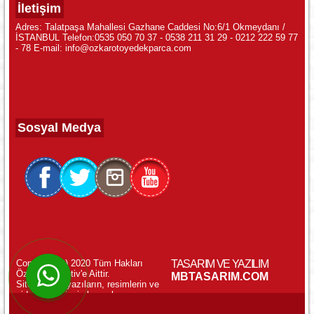
İletişim
Adres: Talatpaşa Mahallesi Gazhane Caddesi No:6/1 Okmeydanı /
İSTANBUL Telefon:0535 050 70 37 - 0538 211 31 29 - 0212 222 59 77
- 78 E-mail: info@ozkarotoyedekparca.com
Sosyal Medya
Copyright (c) 2020 Tüm Hakları
TASARIM VE YAZILIM
Özkar Otomotiv'e Aittir.
WhatsApp ile Online Destek!
MBTASARIM.COM
Sitemizdeki yazıların, resimlerin ve
videoların izinsiz kopyalanması
yasaktır.