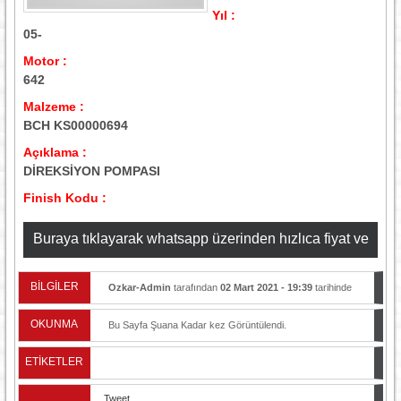
Yıl :
05-
Motor :
642
Malzeme :
BCH KS00000694
Açıklama :
DİREKSİYON POMPASI
Finish Kodu :
Buraya tıklayarak whatsapp üzerinden hızlıca fiyat ve
stok bilgisi alabilirsiniz
BİLGİLER
Ozkar-Admin
tarafından
02 Mart 2021 - 19:39
tarihinde
yayınlandı.
OKUNMA
Bu Sayfa Şuana Kadar
kez Görüntülendi.
ETİKETLER
Tweet