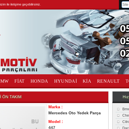
im ile iletişime geçebilirsiniz.
BMW
FİAT
HONDA
HYUNDAİ
KİA
RENAULT
T
İ ÖN TAKIM
Hız
Marka :
Bmw
Mercedes Oto Yedek Parça
Che
Model :
Cit
447
Dac