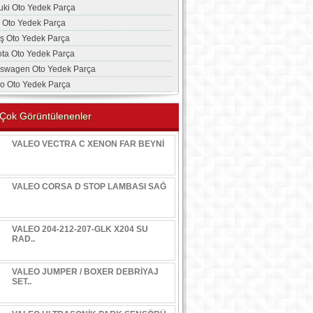
uki Oto Yedek Parça
a Oto Yedek Parça
aş Oto Yedek Parça
ota Oto Yedek Parça
kswagen Oto Yedek Parça
vo Oto Yedek Parça
Çok Görüntülenenler
VALEO VECTRA C XENON FAR BEYNİ
VALEO CORSA D STOP LAMBASI SAĞ
VALEO 204-212-207-GLK X204 SU
RAD..
VALEO JUMPER / BOXER DEBRİYAJ
SET..