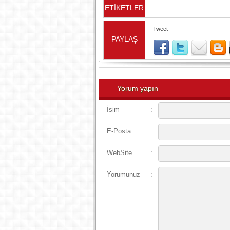
ETİKETLER
Tweet
PAYLAŞ
Yorum yapın
İsim
:
E-Posta
:
WebSite
:
Yorumunuz
: