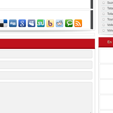
Suz
Tat
Tof
Toy
Vol
Vol
En 