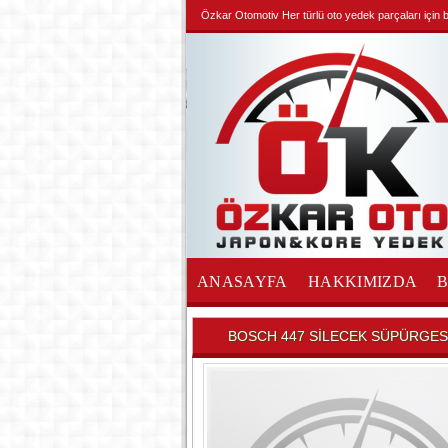
Özkar Otomotiv Her türlü oto yedek parçaları için biz
ANASAYFA
HAKKIMIZDA
İLETİŞİM
BOSCH 447 SİLECEK SÜPÜRGES