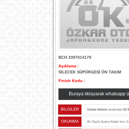
BCH 3397014179
Açıklama :
SİLECEK SÜPÜRGESİ ÖN TAKIM
Finish Kodu :
Buraya tıklayarak whatsapp üzer
BİLGİLER
Ozkar-Admin
tarafından
02 
OKUNMA
Bu Sayfa Şuana Kadar
kez Gö