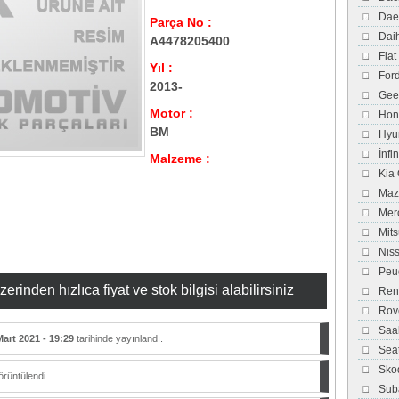
Dae
Parça No :
Dai
A4478205400
Fiat
Yıl :
For
2013-
Gee
Motor :
Hon
BM
Hyu
İnfi
Malzeme :
Kia
Maz
Mer
Mits
Nis
Peu
inden hızlıca fiyat ve stok bilgisi alabilirsiniz
Ren
Rov
Saa
Mart 2021 - 19:29
tarihinde yayınlandı.
Sea
Sko
rüntülendi.
Sub