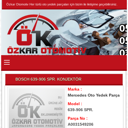
Özkar Otomotiv Her türlü oto yedek parçaları için bizim ile iletişime geçebilirsiniz.
BOSCH 639-906 SPR. KONJEKTÖR
Marka :
Mercedes Oto Yedek Parça
Model :
639-906 SPR.
Parça No :
A0031549206