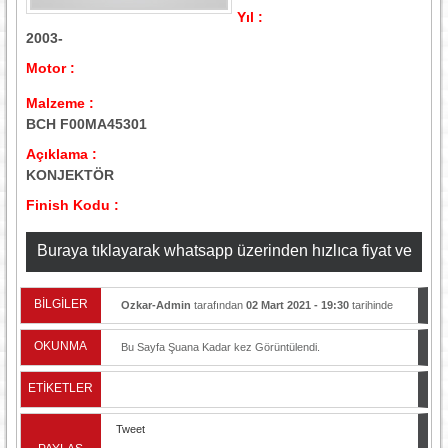
Yıl :
2003-
Motor :
Malzeme :
BCH F00MA45301
Açıklama :
KONJEKTÖR
Finish Kodu :
Buraya tıklayarak whatsapp üzerinden hızlıca fiyat ve
stok bilgisi alabilirsiniz
BİLGİLER
Ozkar-Admin
tarafından
02 Mart 2021 - 19:30
tarihinde
yayınlandı.
OKUNMA
Bu Sayfa Şuana Kadar
kez Görüntülendi.
ETİKETLER
Tweet