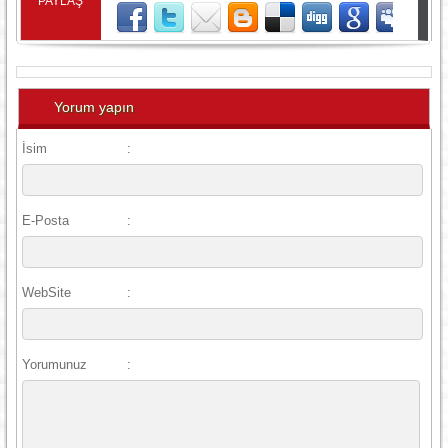
PAYLAŞ
Yorum yapın
İsim
:
E-Posta
:
WebSite
:
Yorumunuz
: