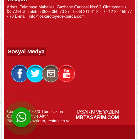
Adres: Talatpaşa Mahallesi Gazhane Caddesi No:6/1 Okmeydanı /
İSTANBUL Telefon:0535 050 70 37 - 0538 211 31 29 - 0212 222 59 77
- 78 E-mail: info@ozkarotoyedekparca.com
Sosyal Medya
Copyright (c) 2020 Tüm Hakları
TASARIM VE YAZILIM
Özkar Otomotiv'e Aittir.
WhatsApp ile Online Destek!
MBTASARIM.COM
Sitemizdeki yazıların, resimlerin ve
videoların izinsiz kopyalanması
yasaktır.