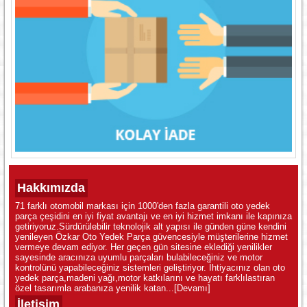
Hakkımızda
71 farklı otomobil markası için 1000'den fazla garantili oto yedek
parça çeşidini en iyi fiyat avantajı ve en iyi hizmet imkanı ile kapınıza
getiriyoruz.Sürdürülebilir teknolojik alt yapısı ile günden güne kendini
yenileyen Özkar Oto Yedek Parça güvencesiyle müşterilerine hizmet
vermeye devam ediyor. Her geçen gün sitesine eklediği yenilikler
sayesinde aracınıza uyumlu parçaları bulabileceğiniz ve motor
kontrolünü yapabileceğiniz sistemleri geliştiriyor. İhtiyacınız olan oto
yedek parça,madeni yağı,motor katkılarını ve hayatı farklılastıran
özel tasarımla arabanıza yenilik katan...
[Devamı]
İletişim