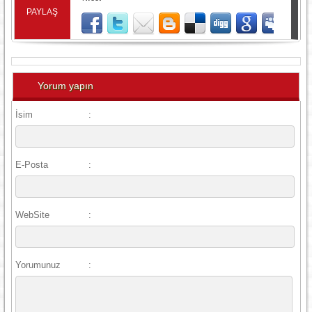
PAYLAŞ
Yorum yapın
İsim
:
E-Posta
:
WebSite
:
Yorumunuz
: