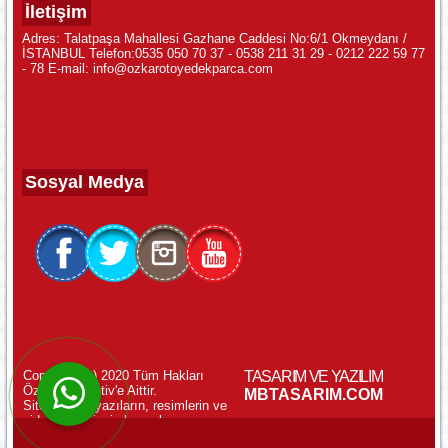
İletişim
Adres: Talatpaşa Mahallesi Gazhane Caddesi No:6/1 Okmeydanı /
İSTANBUL Telefon:0535 050 70 37 - 0538 211 31 29 - 0212 222 59 77
- 78 E-mail: info@ozkarotoyedekparca.com
Sosyal Medya
Copyright (c) 2020 Tüm Hakları
TASARIM VE YAZILIM
Özkar Otomotiv'e Aittir.
WhatsApp ile Online Destek!
MBTASARIM.COM
Sitemizdeki yazıların, resimlerin ve
videoların izinsiz kopyalanması
yasaktır.