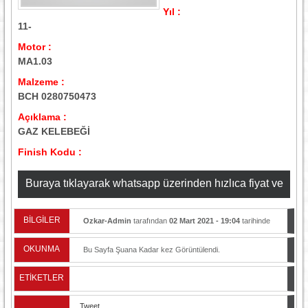
Yıl :
11-
Motor :
MA1.03
Malzeme :
BCH 0280750473
Açıklama :
GAZ KELEBEĞİ
Finish Kodu :
Buraya tıklayarak whatsapp üzerinden hızlıca fiyat ve
stok bilgisi alabilirsiniz
BİLGİLER
Ozkar-Admin
tarafından
02 Mart 2021 - 19:04
tarihinde
yayınlandı.
OKUNMA
Bu Sayfa Şuana Kadar
kez Görüntülendi.
ETİKETLER
Tweet