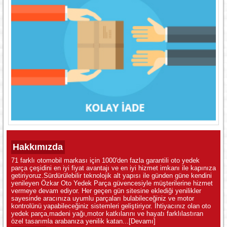
Hakkımızda
71 farklı otomobil markası için 1000'den fazla garantili oto yedek
parça çeşidini en iyi fiyat avantajı ve en iyi hizmet imkanı ile kapınıza
getiriyoruz.Sürdürülebilir teknolojik alt yapısı ile günden güne kendini
yenileyen Özkar Oto Yedek Parça güvencesiyle müşterilerine hizmet
vermeye devam ediyor. Her geçen gün sitesine eklediği yenilikler
sayesinde aracınıza uyumlu parçaları bulabileceğiniz ve motor
kontrolünü yapabileceğiniz sistemleri geliştiriyor. İhtiyacınız olan oto
yedek parça,madeni yağı,motor katkılarını ve hayatı farklılastıran
özel tasarımla arabanıza yenilik katan...
[Devamı]