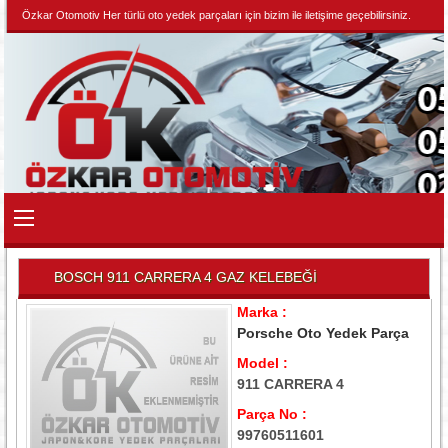
Özkar Otomotiv Her türlü oto yedek parçaları için bizim ile iletişime geçebilirsiniz.
BOSCH 911 CARRERA 4 GAZ KELEBEĞİ
Marka :
Porsche Oto Yedek Parça
Model :
911 CARRERA 4
Parça No :
99760511601