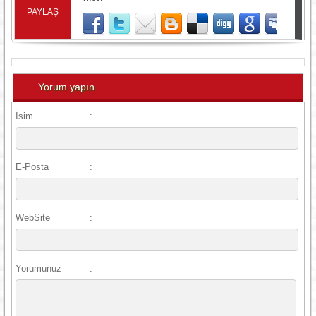
PAYLAŞ
Yorum yapın
İsim
:
E-Posta
:
WebSite
:
Yorumunuz
: