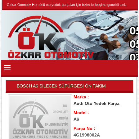
Özkar Otomotiv Her türlü oto yedek parçaları için bizim ile iletişime geçebilirsiniz.
BOSCH A6 SİLECEK SÜPÜRGESİ ÖN TAKIM
Marka :
Audi Oto Yedek Parça
Model :
A6
Parça No :
4G1998002A