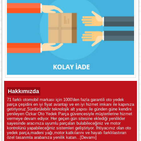
Hakkımızda
71 farklı otomobil markası için 1000'den fazla garantili oto yedek
parça çeşidini en iyi fiyat avantajı ve en iyi hizmet imkanı ile kapınıza
getiriyoruz.Sürdürülebilir teknolojik alt yapısı ile günden güne kendini
yenileyen Özkar Oto Yedek Parça güvencesiyle müşterilerine hizmet
vermeye devam ediyor. Her geçen gün sitesine eklediği yenilikler
sayesinde aracınıza uyumlu parçaları bulabileceğiniz ve motor
kontrolünü yapabileceğiniz sistemleri geliştiriyor. İhtiyacınız olan oto
yedek parça,madeni yağı,motor katkılarını ve hayatı farklılastıran
özel tasarımla arabanıza yenilik katan...
[Devamı]