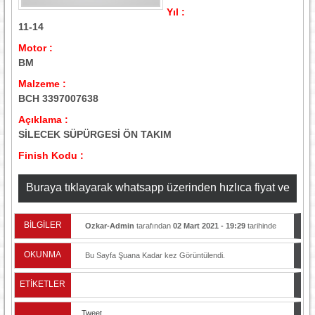
Yıl :
11-14
Motor :
BM
Malzeme :
BCH 3397007638
Açıklama :
SİLECEK SÜPÜRGESİ ÖN TAKIM
Finish Kodu :
Buraya tıklayarak whatsapp üzerinden hızlıca fiyat ve
stok bilgisi alabilirsiniz
BİLGİLER
Ozkar-Admin
tarafından
02 Mart 2021 - 19:29
tarihinde
yayınlandı.
OKUNMA
Bu Sayfa Şuana Kadar
kez Görüntülendi.
ETİKETLER
Tweet