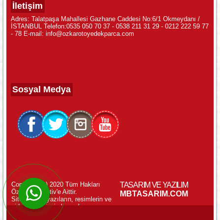
İletişim
Adres: Talatpaşa Mahallesi Gazhane Caddesi No:6/1 Okmeydanı /
İSTANBUL Telefon:0535 050 70 37 - 0538 211 31 29 - 0212 222 59 77
- 78 E-mail: info@ozkarotoyedekparca.com
Sosyal Medya
Copyright (c) 2020 Tüm Hakları
TASARIM VE YAZILIM
Özkar Otomotiv'e Aittir.
WhatsApp ile Online Destek!
MBTASARIM.COM
Sitemizdeki yazıların, resimlerin ve
videoların izinsiz kopyalanması
yasaktır.