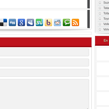
Suz
Tat
Tof
Toy
Vol
Vol
En 