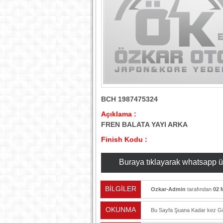
BCH 1987475324
Açıklama :
FREN BALATA YAYI ARKA
Finish Kodu :
Buraya tıklayarak whatsapp üzer
BİLGİLER
Ozkar-Admin
tarafından
02 
OKUNMA
Bu Sayfa Şuana Kadar
kez Gö