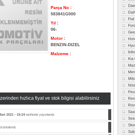
Dae
Parça No :
Dai
583841G000
Fiat
Yıl :
For
06-
Gee
Motor :
Hon
BENZIN-DIZEL
Hyu
İnfi
Malzeme :
Kia
Maz
Mer
Mits
Nis
Peu
inden hızlıca fiyat ve stok bilgisi alabilirsiniz
Ren
Rov
Saa
Mart 2021 - 19:24
tarihinde yayınlandı.
Sea
Sko
rüntülendi.
Sub