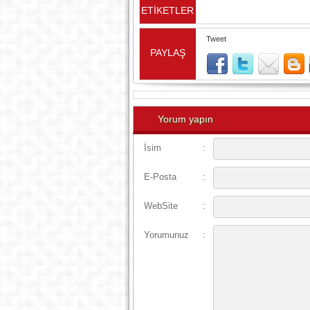
ETİKETLER
Tweet
PAYLAŞ
Yorum yapın
İsim
:
E-Posta
:
WebSite
:
Yorumunuz
: