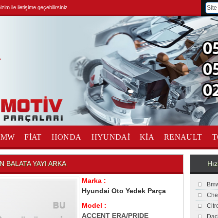
im ile iletişime geçebilirsiniz.
BMW
FİAT
HONDA
HYUNDAİ
KİA
RENAULT
T
 BALATA YAYI ARKA
Hız
Marka :
Bmw
Hyundai Oto Yedek Parça
Che
Model :
Cit
ACCENT ERA/PRIDE
Dac