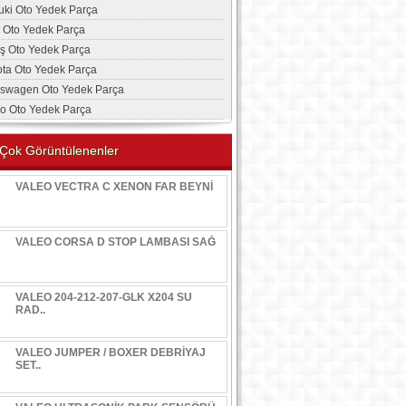
uki Oto Yedek Parça
a Oto Yedek Parça
aş Oto Yedek Parça
ota Oto Yedek Parça
kswagen Oto Yedek Parça
vo Oto Yedek Parça
Çok Görüntülenenler
VALEO VECTRA C XENON FAR BEYNİ
VALEO CORSA D STOP LAMBASI SAĞ
VALEO 204-212-207-GLK X204 SU
RAD..
VALEO JUMPER / BOXER DEBRİYAJ
SET..