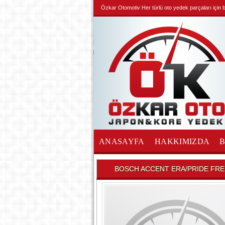
Özkar Otomotiv Her türlü oto yedek parçaları için biz
ANASAYFA
HAKKIMIZDA
İLETİŞİM
BOSCH ACCENT ERA/PRIDE FREN