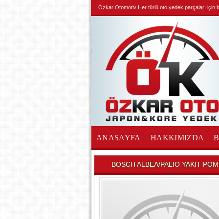
Özkar Otomotiv Her türlü oto yedek parçaları için biz
ANASAYFA
HAKKIMIZDA
İLETİŞİM
BOSCH ALBEA/PALIO YAKIT POM