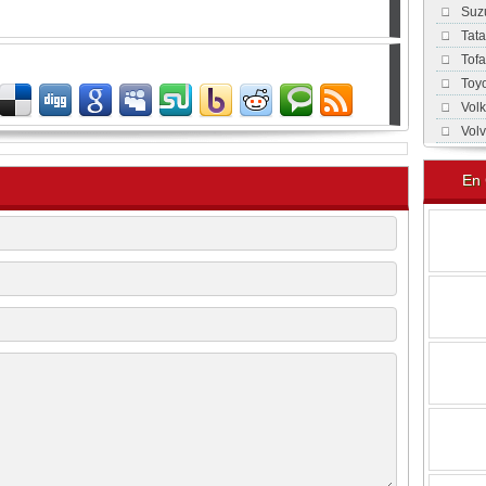
Suz
Tat
Tof
Toy
Vol
Vol
En 