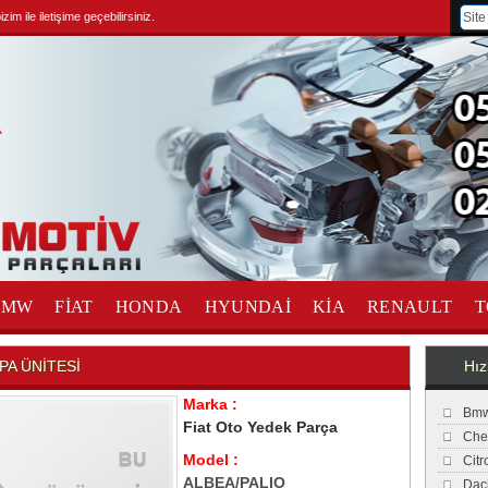
im ile iletişime geçebilirsiniz.
BMW
FİAT
HONDA
HYUNDAİ
KİA
RENAULT
T
PA ÜNİTESİ
Hız
Marka :
Bmw
Fiat Oto Yedek Parça
Che
Model :
Cit
ALBEA/PALIO
Dac