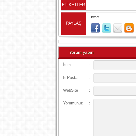
ETİKETLER
Tweet
PAYLAŞ
Yorum yapın
İsim
:
E-Posta
:
WebSite
:
Yorumunuz
: