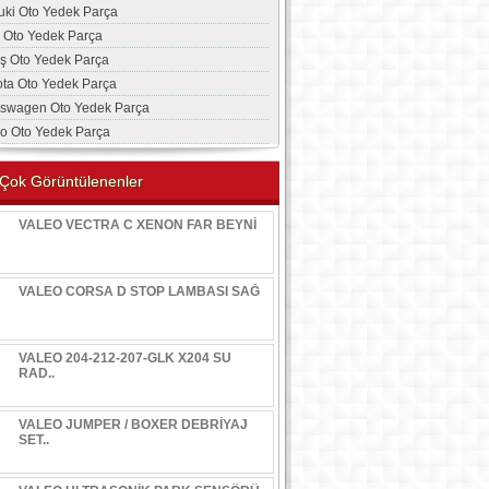
uki Oto Yedek Parça
a Oto Yedek Parça
aş Oto Yedek Parça
ota Oto Yedek Parça
kswagen Oto Yedek Parça
vo Oto Yedek Parça
Çok Görüntülenenler
VALEO VECTRA C XENON FAR BEYNİ
VALEO CORSA D STOP LAMBASI SAĞ
VALEO 204-212-207-GLK X204 SU
RAD..
VALEO JUMPER / BOXER DEBRİYAJ
SET..