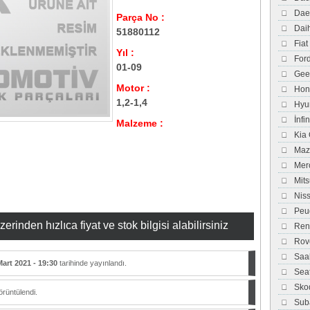
Dae
Parça No :
Dai
51880112
Fiat
Yıl :
For
01-09
Gee
Motor :
Hon
1,2-1,4
Hyu
İnfi
Malzeme :
Kia
Maz
Mer
Mits
Nis
Peu
inden hızlıca fiyat ve stok bilgisi alabilirsiniz
Ren
Rov
Saa
Mart 2021 - 19:30
tarihinde yayınlandı.
Sea
Sko
rüntülendi.
Sub