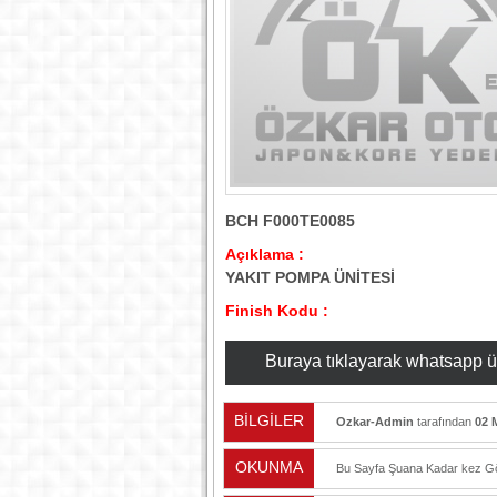
BCH F000TE0085
Açıklama :
YAKIT POMPA ÜNİTESİ
Finish Kodu :
Buraya tıklayarak whatsapp üzer
BİLGİLER
Ozkar-Admin
tarafından
02 
OKUNMA
Bu Sayfa Şuana Kadar
kez Gö