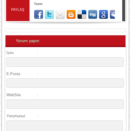
Tweet
PAYLAŞ
Yorum yapın
İsim
:
E-Posta
:
WebSite
:
Yorumunuz
: