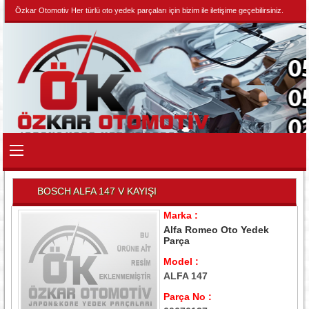
Özkar Otomotiv Her türlü oto yedek parçaları için bizim ile iletişime geçebilirsiniz.
BOSCH ALFA 147 V KAYIŞI
Marka :
Alfa Romeo Oto Yedek
Parça
Model :
ALFA 147
Parça No :