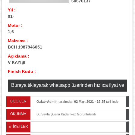
60676137
Yıl :
01-
Motor :
1,6
Malzeme :
BCH 1987946051
Açıklama :
V KAYIŞI
Finish Kodu :
Buraya tıklayarak whatsapp üzerinden hızlıca fiyat ve
stok bilgisi alabilirsiniz
BİLGİLER
Ozkar-Admin
tarafından
02 Mart 2021 - 19:25
tarihinde
yayınlandı.
OKUNMA
Bu Sayfa Şuana Kadar
kez Görüntülendi.
ETİKETLER