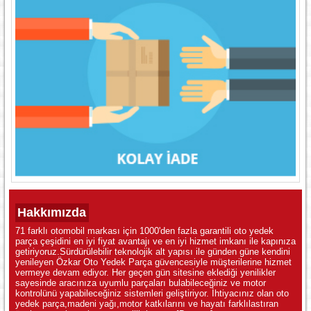
Hakkımızda
71 farklı otomobil markası için 1000'den fazla garantili oto yedek
parça çeşidini en iyi fiyat avantajı ve en iyi hizmet imkanı ile kapınıza
getiriyoruz.Sürdürülebilir teknolojik alt yapısı ile günden güne kendini
yenileyen Özkar Oto Yedek Parça güvencesiyle müşterilerine hizmet
vermeye devam ediyor. Her geçen gün sitesine eklediği yenilikler
sayesinde aracınıza uyumlu parçaları bulabileceğiniz ve motor
kontrolünü yapabileceğiniz sistemleri geliştiriyor. İhtiyacınız olan oto
yedek parça,madeni yağı,motor katkılarını ve hayatı farklılastıran