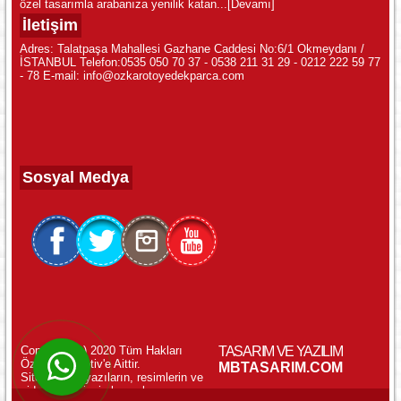
özel tasarımla arabanıza yenilik katan...
[Devamı]
İletişim
Adres: Talatpaşa Mahallesi Gazhane Caddesi No:6/1 Okmeydanı /
İSTANBUL Telefon:0535 050 70 37 - 0538 211 31 29 - 0212 222 59 77
- 78 E-mail: info@ozkarotoyedekparca.com
Sosyal Medya
Copyright (c) 2020 Tüm Hakları
TASARIM VE YAZILIM
Özkar Otomotiv'e Aittir.
WhatsApp ile Online Destek!
MBTASARIM.COM
Sitemizdeki yazıların, resimlerin ve
videoların izinsiz kopyalanması