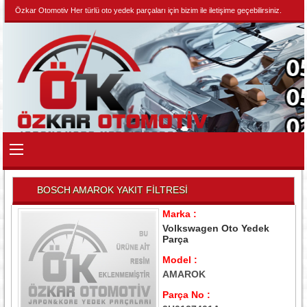
Özkar Otomotiv Her türlü oto yedek parçaları için bizim ile iletişime geçebilirsiniz.
BOSCH AMAROK YAKIT FİLTRESİ
Marka :
Volkswagen Oto Yedek
Parça
Model :
AMAROK
Parça No :