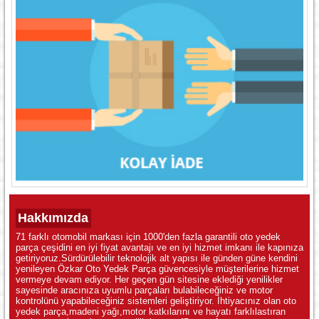
Hakkımızda
71 farklı otomobil markası için 1000'den fazla garantili oto yedek
parça çeşidini en iyi fiyat avantajı ve en iyi hizmet imkanı ile kapınıza
getiriyoruz.Sürdürülebilir teknolojik alt yapısı ile günden güne kendini
yenileyen Özkar Oto Yedek Parça güvencesiyle müşterilerine hizmet
vermeye devam ediyor. Her geçen gün sitesine eklediği yenilikler
sayesinde aracınıza uyumlu parçaları bulabileceğiniz ve motor
kontrolünü yapabileceğiniz sistemleri geliştiriyor. İhtiyacınız olan oto
yedek parça,madeni yağı,motor katkılarını ve hayatı farklılastıran