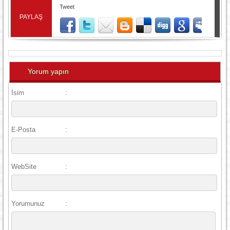
Tweet
PAYLAŞ
Yorum yapın
İsim
:
E-Posta
:
WebSite
:
Yorumunuz
: