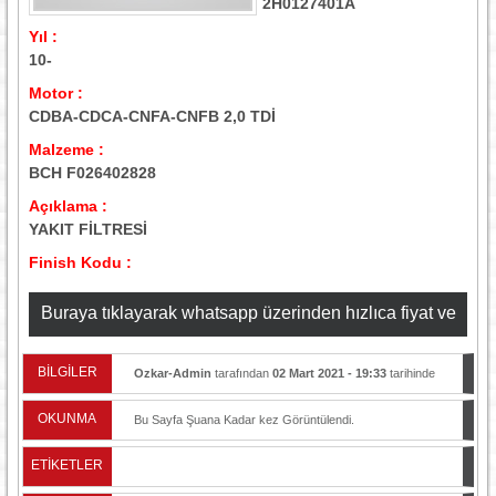
2H0127401A
Yıl :
10-
Motor :
CDBA-CDCA-CNFA-CNFB 2,0 TDİ
Malzeme :
BCH F026402828
Açıklama :
YAKIT FİLTRESİ
Finish Kodu :
Buraya tıklayarak whatsapp üzerinden hızlıca fiyat ve
stok bilgisi alabilirsiniz
BİLGİLER
Ozkar-Admin
tarafından
02 Mart 2021 - 19:33
tarihinde
yayınlandı.
OKUNMA
Bu Sayfa Şuana Kadar
kez Görüntülendi.
ETİKETLER