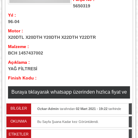
5650319
Yıl :
96-04
Motor :
X20DTL X20DTH Y20DTH X22DTH Y22DTR
Malzeme :
BCH 1457437002
Açıklama :
YAĞ FİLTRESİ
Finish Kodu :
Buraya tıklayarak whatsapp üzerinden hızlıca fiyat ve
stok bilgisi alabilirsiniz
BİLGİLER
Ozkar-Admin
tarafından
02 Mart 2021 - 19:22
tarihinde
yayınlandı.
OKUNMA
Bu Sayfa Şuana Kadar
kez Görüntülendi.
ETİKETLER