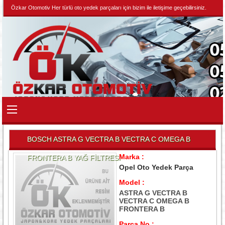
Özkar Otomotiv Her türlü oto yedek parçaları için bizim ile iletişime geçebilirsiniz.
BOSCH ASTRA G VECTRA B VECTRA C OMEGA B
Marka :
FRONTERA B YAĞ FİLTRESİ
Opel Oto Yedek Parça
Model :
ASTRA G VECTRA B
VECTRA C OMEGA B
FRONTERA B
Parça No :