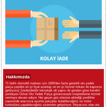
Hakkımızda
71 farklı otomobil markası için 1000'den fazla garantili oto yedek
parça çeşidini en iyi fiyat avantajı ve en iyi hizmet imkanı ile kapınıza
getiriyoruz.Sürdürülebilir teknolojik alt yapısı ile günden güne kendini
yenileyen Özkar Oto Yedek Parça güvencesiyle müşterilerine hizmet
vermeye devam ediyor. Her geçen gün sitesine eklediği yenilikler
sayesinde aracınıza uyumlu parçaları bulabileceğiniz ve motor
kontrolünü yapabileceğiniz sistemleri geliştiriyor. İhtiyacınız olan oto