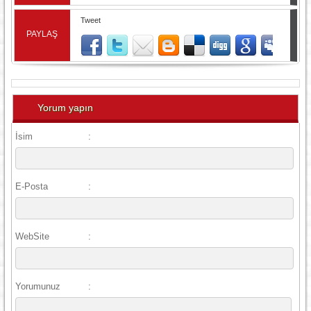
Tweet
PAYLAŞ
Yorum yapın
İsim
:
E-Posta
:
WebSite
:
Yorumunuz
: