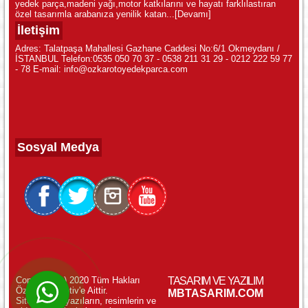
yedek parça,madeni yağı,motor katkılarını ve hayatı farklılastıran
özel tasarımla arabanıza yenilik katan...
[Devamı]
İletişim
Adres: Talatpaşa Mahallesi Gazhane Caddesi No:6/1 Okmeydanı /
İSTANBUL Telefon:0535 050 70 37 - 0538 211 31 29 - 0212 222 59 77
- 78 E-mail: info@ozkarotoyedekparca.com
Sosyal Medya
Copyright (c) 2020 Tüm Hakları
TASARIM VE YAZILIM
Özkar Otomotiv'e Aittir.
WhatsApp ile Online Destek!
MBTASARIM.COM
Sitemizdeki yazıların, resimlerin ve