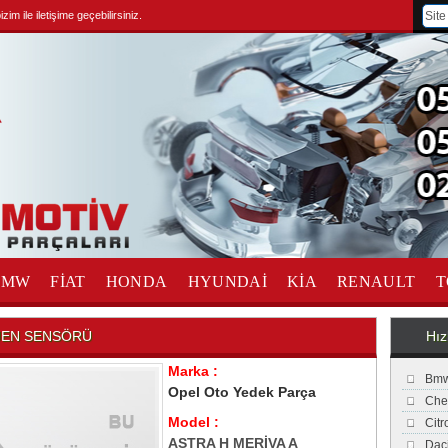
im ile iletişime geçebilirsiniz.
BMW
FİAT
HONDA
HYUNDAİ
KİA
RENAULT
T
İJEN SENSÖRÜ
Hız
Marka :
Bmw
Opel Oto Yedek Parça
Che
Model :
Cit
ASTRA H MERİVA A
Dac