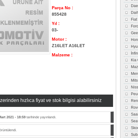
Dae
Parça No :
Dai
855428
Fiat
Yıl :
For
03-
Gee
Motor :
Hon
Z16LET A16LET
Hyu
İnfi
Malzeme :
Kia
Maz
Mer
Mits
Nis
Peu
inden hızlıca fiyat ve stok bilgisi alabilirsiniz
Ren
Rov
Saa
Mart 2021 - 18:59
tarihinde yayınlandı.
Sea
Sko
rüntülendi.
Sub