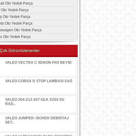
uki Oto Yedek Parça
a Oto Yedek Parça
aş Oto Yedek Parça
ota Oto Yedek Parça
kswagen Oto Yedek Parça
vo Oto Yedek Parça
Çok Görüntülenenler
VALEO VECTRA C XENON FAR BEYNİ
VALEO CORSA D STOP LAMBASI SAĞ
VALEO 204-212-207-GLK X204 SU
RAD..
VALEO JUMPER / BOXER DEBRİYAJ
SET..