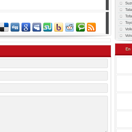
Suz
Tat
Tof
Toy
Vol
Vol
En 