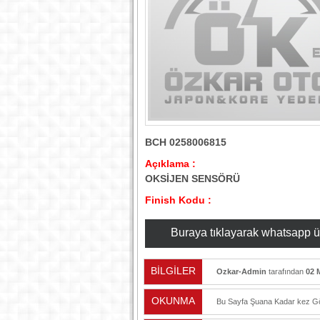
BCH 0258006815
Açıklama :
OKSİJEN SENSÖRÜ
Finish Kodu :
Buraya tıklayarak whatsapp üzer
BİLGİLER
Ozkar-Admin
tarafından
02 
OKUNMA
Bu Sayfa Şuana Kadar
kez Gö