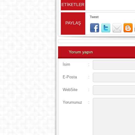
ETİKETLER
Tweet
PAYLAŞ
Yorum yapın
İsim
:
E-Posta
:
WebSite
:
Yorumunuz
: