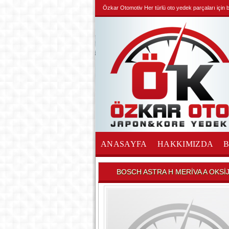
Özkar Otomotiv Her türlü oto yedek parçaları için biz
ANASAYFA
HAKKIMIZDA
İLETİŞİM
BOSCH ASTRA H MERİVA A OKS