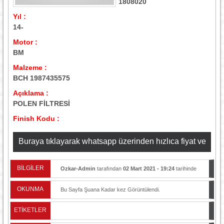
1808020
Yıl :
14-
Motor :
BM
Malzeme :
BCH 1987435575
Açıklama :
POLEN FİLTRESİ
Finish Kodu :
Buraya tıklayarak whatsapp üzerinden hızlıca fiyat ve
stok bilgisi alabilirsiniz
BİLGİLER
Ozkar-Admin
tarafından
02 Mart 2021 - 19:24
tarihinde
yayınlandı.
OKUNMA
Bu Sayfa Şuana Kadar
kez Görüntülendi.
ETİKETLER