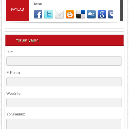
Tweet
PAYLAŞ
Yorum yapın
İsim
:
E-Posta
:
WebSite
:
Yorumunuz
: