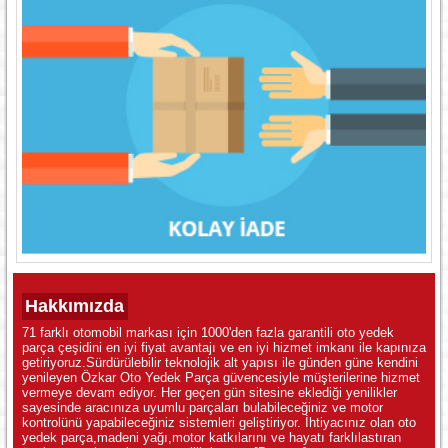
Hakkımızda
71 farklı otomobil markası için 1000'den fazla garantili oto yedek
parça çeşidini en iyi fiyat avantajı ve en iyi hizmet imkanı ile kapınıza
getiriyoruz.Sürdürülebilir teknolojik alt yapısı ile günden güne kendini
yenileyen Özkar Oto Yedek Parça güvencesiyle müşterilerine hizmet
vermeye devam ediyor. Her geçen gün sitesine eklediği yenilikler
sayesinde aracınıza uyumlu parçaları bulabileceğiniz ve motor
kontrolünü yapabileceğiniz sistemleri geliştiriyor. İhtiyacınız olan oto
yedek parça,madeni yağı,motor katkılarını ve hayatı farklılastıran