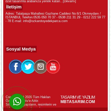
özel tasarımla arabanıza yenilik katan...
[Devamı]
İletişim
Adres: Talatpaşa Mahallesi Gazhane Caddesi No:6/1 Okmeydanı /
İSTANBUL Telefon:0535 050 70 37 - 0538 211 31 29 - 0212 222 59 77
- 78 E-mail: info@ozkarotoyedekparca.com
Sosyal Medya
Copyright (c) 2020 Tüm Hakları
TASARIM VE YAZILIM
Özkar Otomotiv'e Aittir.
WhatsApp ile Online Destek!
MBTASARIM.COM
Sitemizdeki yazıların, resimlerin ve
videoların izinsiz kopyalanması