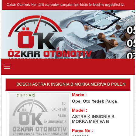
Özkar Otomotiv Her türlü oto yedek parçaları için bizim ile iletişime geçebilirsiniz.
BOSCH ASTRA K INSIGNIA B MOKKA MERİVA B POLEN
Marka :
FİLTRESİ
Opel Oto Yedek Parça
Model :
ASTRA K INSIGNIA B
MOKKA MERİVA B
Parça No :