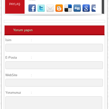
PAYLAŞ
Yorum yapın
İsim
:
E-Posta
:
WebSite
:
Yorumunuz
: