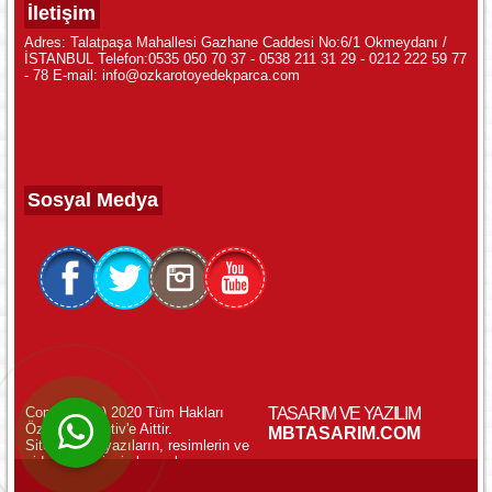
İletişim
Adres: Talatpaşa Mahallesi Gazhane Caddesi No:6/1 Okmeydanı /
İSTANBUL Telefon:0535 050 70 37 - 0538 211 31 29 - 0212 222 59 77
- 78 E-mail: info@ozkarotoyedekparca.com
Sosyal Medya
Copyright (c) 2020 Tüm Hakları
TASARIM VE YAZILIM
Özkar Otomotiv'e Aittir.
WhatsApp ile Online Destek!
MBTASARIM.COM
Sitemizdeki yazıların, resimlerin ve
videoların izinsiz kopyalanması
yasaktır.