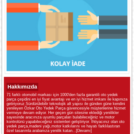
Hakkımızda
71 farklı otomobil markası için 1000'den fazla garantili oto yedek
parça çeşidini en iyi fiyat avantajı ve en iyi hizmet imkanı ile kapınıza
getiriyoruz.Sürdürülebilir teknolojik alt yapısı ile günden güne kendini
yenileyen Özkar Oto Yedek Parça güvencesiyle müşterilerine hizmet
vermeye devam ediyor. Her geçen gün sitesine eklediği yenilikler
sayesinde aracınıza uyumlu parçaları bulabileceğiniz ve motor
kontrolünü yapabileceğiniz sistemleri geliştiriyor. İhtiyacınız olan oto
yedek parça,madeni yağı,motor katkılarını ve hayatı farklılastıran
özel tasarımla arabanıza yenilik katan...
[Devamı]