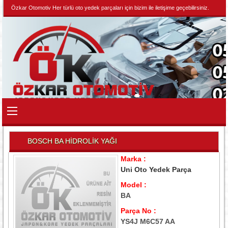
Özkar Otomotiv Her türlü oto yedek parçaları için bizim ile iletişime geçebilirsiniz.
BOSCH BA HİDROLİK YAĞI
Marka :
Uni Oto Yedek Parça
Model :
BA
Parça No :
YS4J M6C57 AA