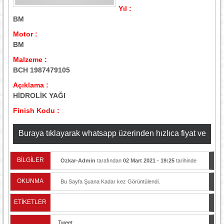
Yıl :
BM
Motor :
BM
Malzeme :
BCH 1987479105
Açıklama :
HİDROLİK YAĞI
Finish Kodu :
Buraya tıklayarak whatsapp üzerinden hızlıca fiyat ve
stok bilgisi alabilirsiniz
BİLGİLER
Ozkar-Admin
tarafından
02 Mart 2021 - 19:25
tarihinde
yayınlandı.
OKUNMA
Bu Sayfa Şuana Kadar
kez Görüntülendi.
ETİKETLER
Tweet