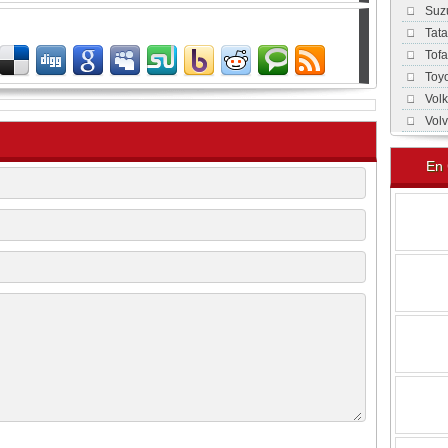
Suz
Tat
Tof
Toy
Vol
Vol
En 