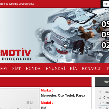
im ile iletişime geçebilirsiniz.
BMW
FİAT
HONDA
HYUNDAİ
KİA
RENAULT
T
Hız
Marka :
Bmw
Mercedes Oto Yedek Parça
Che
Model :
Cit
BM
Dac