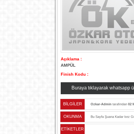
Açıklama :
AMPÜL
Finish Kodu :
Buraya tıklayarak whatsapp üzer
BİLGİLER
Ozkar-Admin
tarafından
02 
OKUNMA
Bu Sayfa Şuana Kadar
kez Gö
ETİKETLER