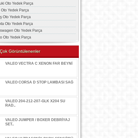
uki Oto Yedek Parça
a Oto Yedek Parça
aş Oto Yedek Parça
ota Oto Yedek Parça
kswagen Oto Yedek Parça
vo Oto Yedek Parça
Çok Görüntülenenler
VALEO VECTRA C XENON FAR BEYNİ
VALEO CORSA D STOP LAMBASI SAĞ
VALEO 204-212-207-GLK X204 SU
RAD..
VALEO JUMPER / BOXER DEBRİYAJ
SET..