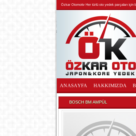
Özkar Otomotiv Her türlü oto yedek parçaları için biz
ANASAYFA
HAKKIMIZDA
İLETİŞİM
BOSCH BM AMPÜL