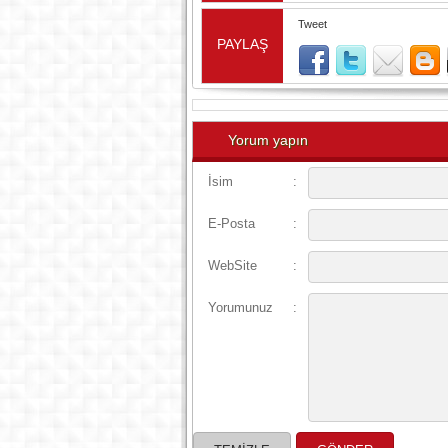
Tweet
PAYLAŞ
Yorum yapın
İsim
:
E-Posta
:
WebSite
:
Yorumunuz
: