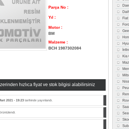
Dae
Parça No :
Dai
Yıl :
Fiat
For
Motor :
Gee
BM
Hon
Malzeme :
Hyu
BCH 1987302084
İnfi
Kia
Maz
Mer
Mits
Nis
inden hızlıca fiyat ve stok bilgisi alabilirsiniz
Peu
Ren
Mart 2021 - 19:23
tarihinde yayınlandı.
Rov
Saa
rüntülendi.
Sea
Sko
Sub