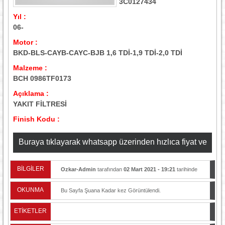
3C0127434
Yıl :
06-
Motor :
BKD-BLS-CAYB-CAYC-BJB 1,6 TDİ-1,9 TDİ-2,0 TDİ
Malzeme :
BCH 0986TF0173
Açıklama :
YAKIT FİLTRESİ
Finish Kodu :
Buraya tıklayarak whatsapp üzerinden hızlıca fiyat ve
stok bilgisi alabilirsiniz
BİLGİLER
Ozkar-Admin
tarafından
02 Mart 2021 - 19:21
tarihinde
yayınlandı.
OKUNMA
Bu Sayfa Şuana Kadar
kez Görüntülendi.
ETİKETLER