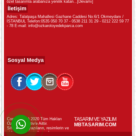
özel tasarımla arabanıza yenilik katan...
[Devamı]
İletişim
Adres: Talatpaşa Mahallesi Gazhane Caddesi No:6/1 Okmeydanı /
İSTANBUL Telefon:0535 050 70 37 - 0538 211 31 29 - 0212 222 59 77
- 78 E-mail: info@ozkarotoyedekparca.com
Sosyal Medya
Copyright (c) 2020 Tüm Hakları
TASARIM VE YAZILIM
Özkar Otomotiv'e Aittir.
WhatsApp ile Online Destek!
MBTASARIM.COM
Sitemizdeki yazıların, resimlerin ve
videoların izinsiz kopyalanması