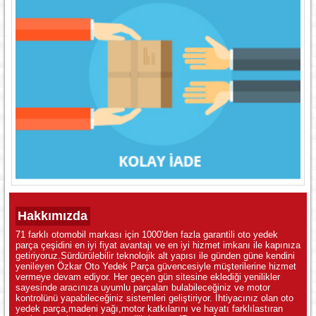
Hakkımızda
71 farklı otomobil markası için 1000'den fazla garantili oto yedek
parça çeşidini en iyi fiyat avantajı ve en iyi hizmet imkanı ile kapınıza
getiriyoruz.Sürdürülebilir teknolojik alt yapısı ile günden güne kendini
yenileyen Özkar Oto Yedek Parça güvencesiyle müşterilerine hizmet
vermeye devam ediyor. Her geçen gün sitesine eklediği yenilikler
sayesinde aracınıza uyumlu parçaları bulabileceğiniz ve motor
kontrolünü yapabileceğiniz sistemleri geliştiriyor. İhtiyacınız olan oto
yedek parça,madeni yağı,motor katkılarını ve hayatı farklılastıran