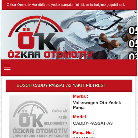
Özkar Otomotiv Her türlü oto yedek parçaları için bizim ile iletişime geçebilirsiniz.
BOSCH CADDY-PASSAT-A3 YAKIT FİLTRESİ
Marka :
Volkswagen Oto Yedek
Parça
Model :
CADDY-PASSAT-A3
Parça No :