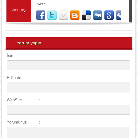
Tweet
PAYLAŞ
Yorum yapın
İsim
:
E-Posta
:
WebSite
:
Yorumunuz
: