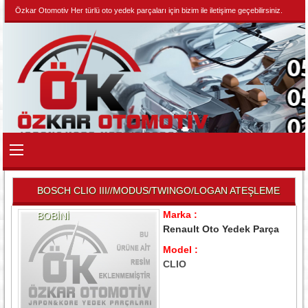
Özkar Otomotiv Her türlü oto yedek parçaları için bizim ile iletişime geçebilirsiniz.
BOSCH CLIO III//MODUS/TWINGO/LOGAN ATEŞLEME
Marka :
BOBİNİ
Renault Oto Yedek Parça
Model :
CLIO