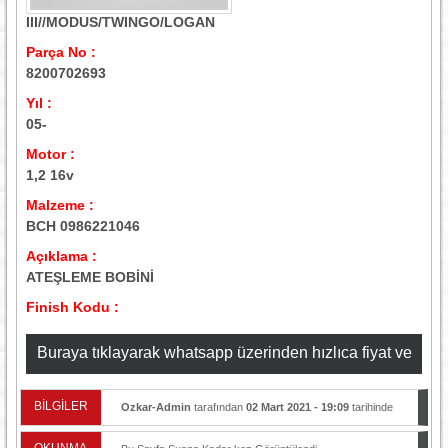
III//MODUS/TWINGO/LOGAN
Parça No :
8200702693
Yıl :
05-
Motor :
1,2 16v
Malzeme :
BCH 0986221046
Açıklama :
ATEŞLEME BOBİNİ
Finish Kodu :
Buraya tıklayarak whatsapp üzerinden hızlıca fiyat ve
stok bilgisi alabilirsiniz
BİLGİLER
Ozkar-Admin
tarafından
02 Mart 2021 - 19:09
tarihinde
yayınlandı.