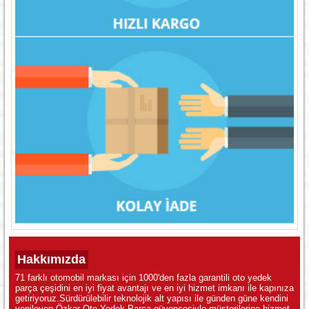
Hakkımızda
71 farklı otomobil markası için 1000'den fazla garantili oto yedek
parça çeşidini en iyi fiyat avantajı ve en iyi hizmet imkanı ile kapınıza
getiriyoruz.Sürdürülebilir teknolojik alt yapısı ile günden güne kendini
yenileyen Özkar Oto Yedek Parça güvencesiyle müşterilerine hizmet