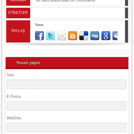
OKUNMA
Bu Sayfa Şuana Kadar
kez Görüntülendi.
ETİKETLER
Tweet
PAYLAŞ
Yorum yapın
İsim
:
E-Posta
:
WebSite
: