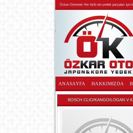
Özkar Otomotiv Her türlü oto yedek parçaları için biz
ANASAYFA
HAKKIMIZDA
İLETİŞİM
BOSCH CLIO/KANGO/LOGAN V K