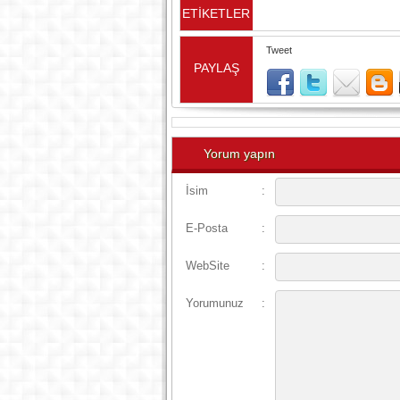
ETİKETLER
Tweet
PAYLAŞ
Yorum yapın
İsim
:
E-Posta
:
WebSite
:
Yorumunuz
: