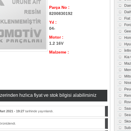
Dae
Parça No :
Dai
8200830192
Fiat
Yıl :
For
04-
Gee
Motor :
Hon
1.2 16V
Hyu
İnfi
Malzeme :
Kia
Maz
Mer
Mits
Nis
Peu
inden hızlıca fiyat ve stok bilgisi alabilirsiniz
Ren
Rov
Saa
Mart 2021 - 19:27
tarihinde yayınlandı.
Sea
Sko
rüntülendi.
Sub