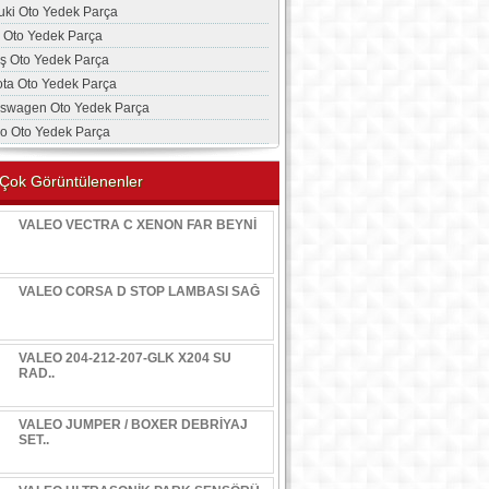
uki Oto Yedek Parça
a Oto Yedek Parça
aş Oto Yedek Parça
ota Oto Yedek Parça
kswagen Oto Yedek Parça
vo Oto Yedek Parça
Çok Görüntülenenler
VALEO VECTRA C XENON FAR BEYNİ
VALEO CORSA D STOP LAMBASI SAĞ
VALEO 204-212-207-GLK X204 SU
RAD..
VALEO JUMPER / BOXER DEBRİYAJ
SET..