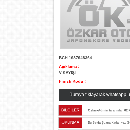
BCH 1987948364
Açıklama :
V KAYIŞI
Finish Kodu :
Buraya tıklayarak whatsapp üzer
BİLGİLER
Ozkar-Admin
tarafından
02 
OKUNMA
Bu Sayfa Şuana Kadar
kez Gö