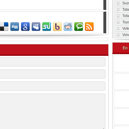
Suz
Tat
Tof
Toy
Vol
Vol
En 