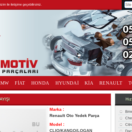
im ile iletişime geçebilirsiniz.
BMW
FİAT
HONDA
HYUNDAİ
KİA
RENAULT
T
AYIŞI
Hız
Marka :
Bmw
Renault Oto Yedek Parça
Che
Model :
Cit
CLIO/KANGO/LOGAN
Dac