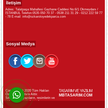
İletişim
Adres: Talatpaşa Mahallesi Gazhane Caddesi No:6/1 Okmeydanı /
İSTANBUL Telefon:0535 050 70 37 - 0538 211 31 29 - 0212 222 59 77
- 78 E-mail: info@ozkarotoyedekparca.com
Sosyal Medya
Copyright (c) 2020 Tüm Hakları
TASARIM VE YAZILIM
Özkar Otomotiv'e Aittir.
WhatsApp ile Online Destek!
MBTASARIM.COM
Sitemizdeki yazıların, resimlerin ve
videoların izinsiz kopyalanması
yasaktır.