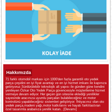
Hakkımızda
71 farklı otomobil markası için 1000'den fazla garantili oto yedek
parça çeşidini en iyi fiyat avantajı ve en iyi hizmet imkanı ile kapınıza
getiriyoruz.Sürdürülebilir teknolojik alt yapısı ile günden güne kendini
yenileyen Özkar Oto Yedek Parça güvencesiyle müşterilerine hizmet
vermeye devam ediyor. Her geçen gün sitesine eklediği yenilikler
sayesinde aracınıza uyumlu parçaları bulabileceğiniz ve motor
kontrolünü yapabileceğiniz sistemleri geliştiriyor. İhtiyacınız olan oto
yedek parça,madeni yağı,motor katkılarını ve hayatı farklılastıran
özel tasarımla arabanıza yenilik katan...
[Devamı]