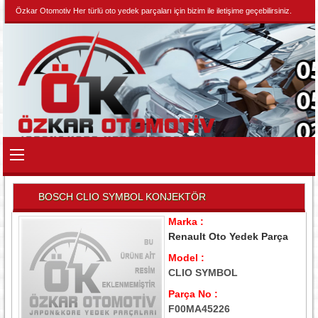
Özkar Otomotiv Her türlü oto yedek parçaları için bizim ile iletişime geçebilirsiniz.
BOSCH CLIO SYMBOL KONJEKTÖR
Marka :
Renault Oto Yedek Parça
Model :
CLIO SYMBOL
Parça No :
F00MA45226