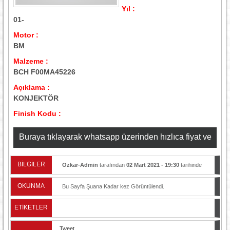
Yıl :
01-
Motor :
BM
Malzeme :
BCH F00MA45226
Açıklama :
KONJEKTÖR
Finish Kodu :
Buraya tıklayarak whatsapp üzerinden hızlıca fiyat ve
stok bilgisi alabilirsiniz
BİLGİLER
Ozkar-Admin
tarafından
02 Mart 2021 - 19:30
tarihinde
yayınlandı.
OKUNMA
Bu Sayfa Şuana Kadar
kez Görüntülendi.
ETİKETLER
Tweet