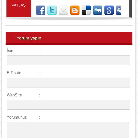
PAYLAŞ
Yorum yapın
İsim
:
E-Posta
:
WebSite
:
Yorumunuz
: