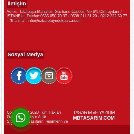
İletişim
Adres: Talatpaşa Mahallesi Gazhane Caddesi No:6/1 Okmeydanı /
İSTANBUL Telefon:0535 050 70 37 - 0538 211 31 29 - 0212 222 59 77
- 78 E-mail: info@ozkarotoyedekparca.com
Sosyal Medya
Copyright (c) 2020 Tüm Hakları
TASARIM VE YAZILIM
Özkar Otomotiv'e Aittir.
WhatsApp ile Online Destek!
MBTASARIM.COM
Sitemizdeki yazıların, resimlerin ve
videoların izinsiz kopyalanması
yasaktır.