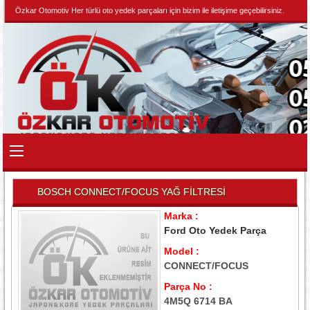
Özkar Otomotiv Her türlü oto yedek parçaları için bizim ile iletişime geçebilirsiniz.
BOSCH CONNECT/FOCUS YAĞ FİLTRESİ
Marka :
Ford Oto Yedek Parça
Model :
CONNECT/FOCUS
Parça No :
4M5Q 6714 BA