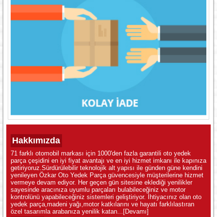
Hakkımızda
71 farklı otomobil markası için 1000'den fazla garantili oto yedek
parça çeşidini en iyi fiyat avantajı ve en iyi hizmet imkanı ile kapınıza
getiriyoruz.Sürdürülebilir teknolojik alt yapısı ile günden güne kendini
yenileyen Özkar Oto Yedek Parça güvencesiyle müşterilerine hizmet
vermeye devam ediyor. Her geçen gün sitesine eklediği yenilikler
sayesinde aracınıza uyumlu parçaları bulabileceğiniz ve motor
kontrolünü yapabileceğiniz sistemleri geliştiriyor. İhtiyacınız olan oto
yedek parça,madeni yağı,motor katkılarını ve hayatı farklılastıran
özel tasarımla arabanıza yenilik katan...
[Devamı]