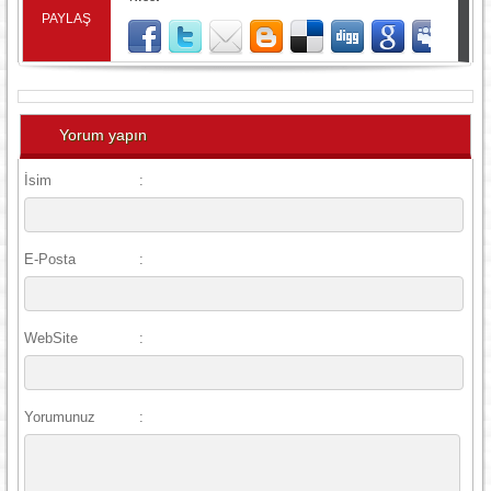
PAYLAŞ
Yorum yapın
İsim
:
E-Posta
:
WebSite
:
Yorumunuz
: