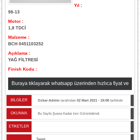
Yıl :
98-13
Motor :
1,8 TDCİ
Malzeme :
BCH 0451103252
Açıklama :
YAĞ FİLTRESİ
Finish Kodu :
Buraya tıklayarak whatsapp üzerinden hızlıca fiyat ve
stok bilgisi alabilirsiniz
BİLGİLER
Ozkar-Admin
tarafından
02 Mart 2021 - 19:08
tarihinde
yayınlandı.
OKUNMA
Bu Sayfa Şuana Kadar
kez Görüntülendi.
ETİKETLER
Tweet