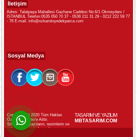
İletişim
Adres: Talatpaşa Mahallesi Gazhane Caddesi No:6/1 Okmeydanı /
İSTANBUL Telefon:0535 050 70 37 - 0538 211 31 29 - 0212 222 59 77
- 78 E-mail: info@ozkarotoyedekparca.com
Sosyal Medya
Copyright (c) 2020 Tüm Hakları
TASARIM VE YAZILIM
Özkar Otomotiv'e Aittir.
WhatsApp ile Online Destek!
MBTASARIM.COM
Sitemizdeki yazıların, resimlerin ve
videoların izinsiz kopyalanması
yasaktır.