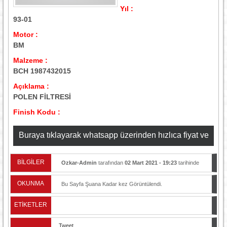
Yıl :
93-01
Motor :
BM
Malzeme :
BCH 1987432015
Açıklama :
POLEN FİLTRESİ
Finish Kodu :
Buraya tıklayarak whatsapp üzerinden hızlıca fiyat ve
stok bilgisi alabilirsiniz
BİLGİLER
Ozkar-Admin
tarafından
02 Mart 2021 - 19:23
tarihinde
yayınlandı.
OKUNMA
Bu Sayfa Şuana Kadar
kez Görüntülendi.
ETİKETLER
Tweet