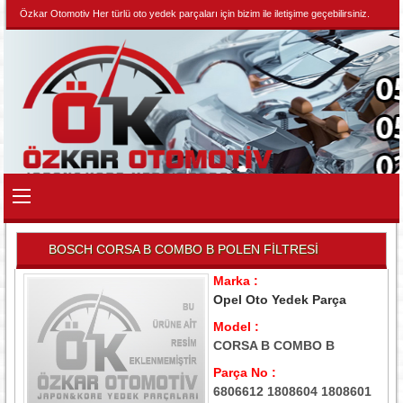
Özkar Otomotiv Her türlü oto yedek parçaları için bizim ile iletişime geçebilirsiniz.
BOSCH CORSA B COMBO B POLEN FİLTRESİ
Marka :
Opel Oto Yedek Parça
Model :
CORSA B COMBO B
Parça No :
6806612 1808604 1808601