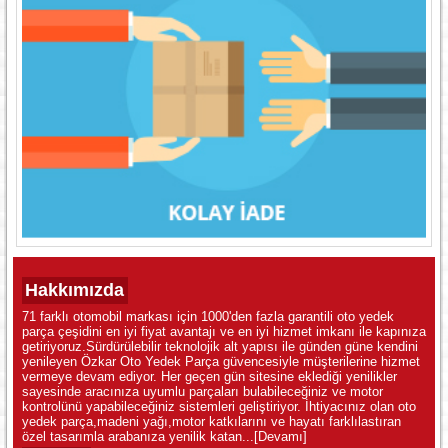
Hakkımızda
71 farklı otomobil markası için 1000'den fazla garantili oto yedek
parça çeşidini en iyi fiyat avantajı ve en iyi hizmet imkanı ile kapınıza
getiriyoruz.Sürdürülebilir teknolojik alt yapısı ile günden güne kendini
yenileyen Özkar Oto Yedek Parça güvencesiyle müşterilerine hizmet
vermeye devam ediyor. Her geçen gün sitesine eklediği yenilikler
sayesinde aracınıza uyumlu parçaları bulabileceğiniz ve motor
kontrolünü yapabileceğiniz sistemleri geliştiriyor. İhtiyacınız olan oto
yedek parça,madeni yağı,motor katkılarını ve hayatı farklılastıran
özel tasarımla arabanıza yenilik katan...
[Devamı]