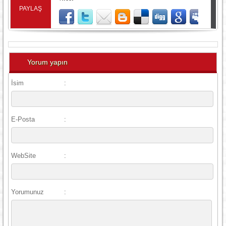
PAYLAŞ
Yorum yapın
İsim
:
E-Posta
:
WebSite
:
Yorumunuz
: