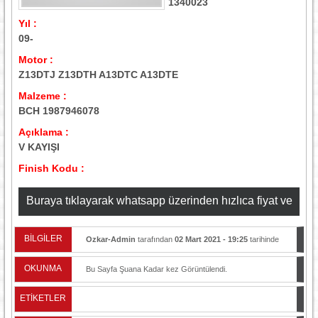
1340023
Yıl :
09-
Motor :
Z13DTJ Z13DTH A13DTC A13DTE
Malzeme :
BCH 1987946078
Açıklama :
V KAYIŞI
Finish Kodu :
Buraya tıklayarak whatsapp üzerinden hızlıca fiyat ve
stok bilgisi alabilirsiniz
BİLGİLER
Ozkar-Admin
tarafından
02 Mart 2021 - 19:25
tarihinde
yayınlandı.
OKUNMA
Bu Sayfa Şuana Kadar
kez Görüntülendi.
ETİKETLER