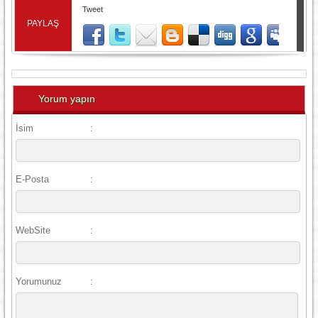
Tweet
PAYLAŞ
Yorum yapın
İsim
:
E-Posta
:
WebSite
:
Yorumunuz
: