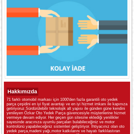
Hakkımızda
71 farklı otomobil markası için 1000'den fazla garantili oto yedek
parça çeşidini en iyi fiyat avantajı ve en iyi hizmet imkanı ile kapınıza
getiriyoruz.Sürdürülebilir teknolojik alt yapısı ile günden güne kendini
yenileyen Özkar Oto Yedek Parça güvencesiyle müşterilerine hizmet
vermeye devam ediyor. Her geçen gün sitesine eklediği yenilikler
sayesinde aracınıza uyumlu parçaları bulabileceğiniz ve motor
kontrolünü yapabileceğiniz sistemleri geliştiriyor. İhtiyacınız olan oto
yedek parça,madeni yağı,motor katkılarını ve hayatı farklılastıran