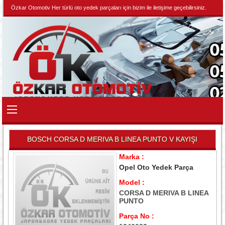
Özkar Otomotiv Her türlü oto yedek parçaları için bizim ile iletişime geçebilirsiniz.
BOSCH CORSA D MERIVA B LINEA PUNTO V KAYIŞI
Marka :
Opel Oto Yedek Parça
Model :
CORSA D MERIVA B LINEA
PUNTO
Parça No :