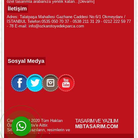
özel tasarımla arabanıza yenilik katan...
[Devamı]
İletişim
Adres: Talatpaşa Mahallesi Gazhane Caddesi No:6/1 Okmeydanı /
İSTANBUL Telefon:0535 050 70 37 - 0538 211 31 29 - 0212 222 59 77
- 78 E-mail: info@ozkarotoyedekparca.com
Sosyal Medya
Copyright (c) 2020 Tüm Hakları
TASARIM VE YAZILIM
Özkar Otomotiv'e Aittir.
WhatsApp ile Online Destek!
MBTASARIM.COM
Sitemizdeki yazıların, resimlerin ve
videoların izinsiz kopyalanması