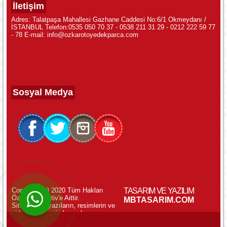
İletişim
Adres: Talatpaşa Mahallesi Gazhane Caddesi No:6/1 Okmeydanı /
İSTANBUL Telefon:0535 050 70 37 - 0538 211 31 29 - 0212 222 59 77
- 78 E-mail: info@ozkarotoyedekparca.com
Sosyal Medya
Copyright (c) 2020 Tüm Hakları
TASARIM VE YAZILIM
Özkar Otomotiv'e Aittir.
WhatsApp ile Online Destek!
MBTASARIM.COM
Sitemizdeki yazıların, resimlerin ve
videoların izinsiz kopyalanması
yasaktır.