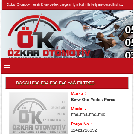
Özkar Otomotiv Her türlü oto yedek parçaları için bizim ile iletişime geçebilirsiniz.
BOSCH E30-E34-E36-E46 YAĞ FİLTRESİ
Marka :
Bmw Oto Yedek Parça
Model :
E30-E34-E36-E46
Parça No :
11421716192