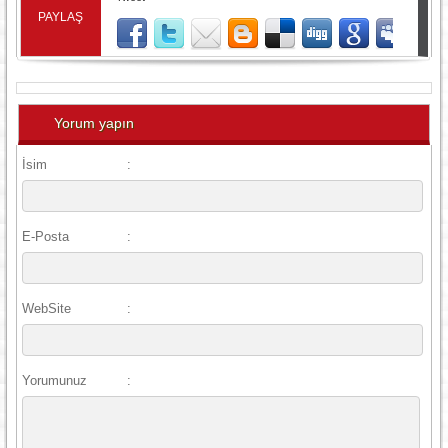
PAYLAŞ
Yorum yapın
İsim
:
E-Posta
:
WebSite
:
Yorumunuz
: