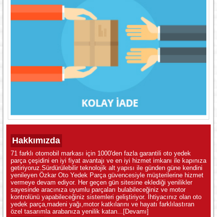
Hakkımızda
71 farklı otomobil markası için 1000'den fazla garantili oto yedek
parça çeşidini en iyi fiyat avantajı ve en iyi hizmet imkanı ile kapınıza
getiriyoruz.Sürdürülebilir teknolojik alt yapısı ile günden güne kendini
yenileyen Özkar Oto Yedek Parça güvencesiyle müşterilerine hizmet
vermeye devam ediyor. Her geçen gün sitesine eklediği yenilikler
sayesinde aracınıza uyumlu parçaları bulabileceğiniz ve motor
kontrolünü yapabileceğiniz sistemleri geliştiriyor. İhtiyacınız olan oto
yedek parça,madeni yağı,motor katkılarını ve hayatı farklılastıran
özel tasarımla arabanıza yenilik katan...
[Devamı]