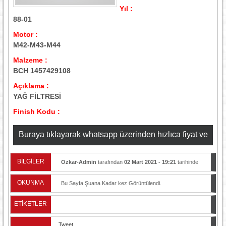
Yıl :
88-01
Motor :
M42-M43-M44
Malzeme :
BCH 1457429108
Açıklama :
YAĞ FİLTRESİ
Finish Kodu :
Buraya tıklayarak whatsapp üzerinden hızlıca fiyat ve
stok bilgisi alabilirsiniz
BİLGİLER
Ozkar-Admin
tarafından
02 Mart 2021 - 19:21
tarihinde
yayınlandı.
OKUNMA
Bu Sayfa Şuana Kadar
kez Görüntülendi.
ETİKETLER
Tweet