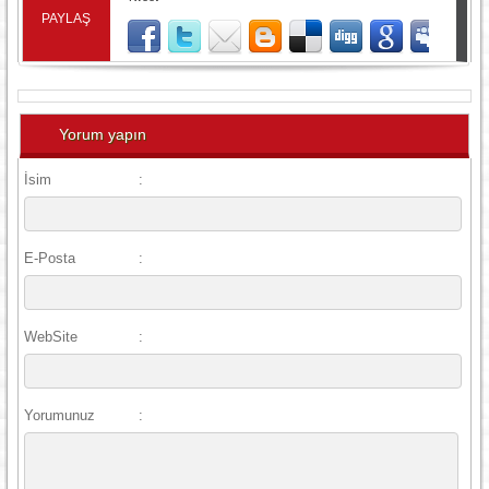
PAYLAŞ
Yorum yapın
İsim
:
E-Posta
:
WebSite
:
Yorumunuz
: