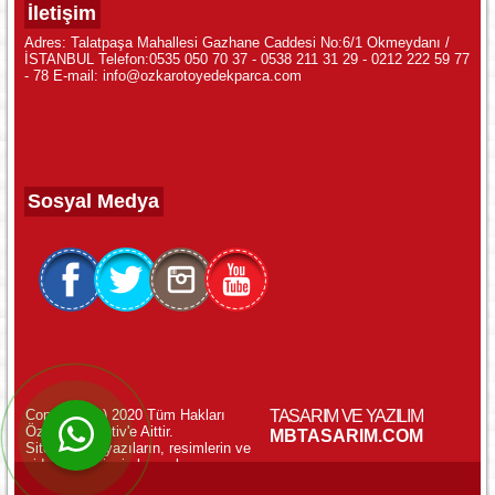
İletişim
Adres: Talatpaşa Mahallesi Gazhane Caddesi No:6/1 Okmeydanı /
İSTANBUL Telefon:0535 050 70 37 - 0538 211 31 29 - 0212 222 59 77
- 78 E-mail: info@ozkarotoyedekparca.com
Sosyal Medya
Copyright (c) 2020 Tüm Hakları
TASARIM VE YAZILIM
Özkar Otomotiv'e Aittir.
WhatsApp ile Online Destek!
MBTASARIM.COM
Sitemizdeki yazıların, resimlerin ve
videoların izinsiz kopyalanması
yasaktır.