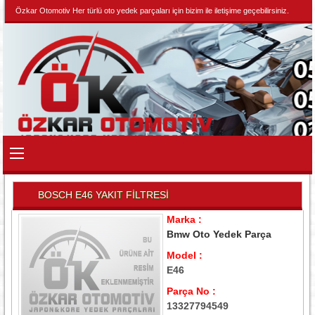
Özkar Otomotiv Her türlü oto yedek parçaları için bizim ile iletişime geçebilirsiniz.
BOSCH E46 YAKIT FİLTRESİ
Marka :
Bmw Oto Yedek Parça
Model :
E46
Parça No :
13327794549