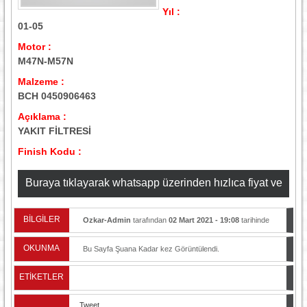
Yıl :
01-05
Motor :
M47N-M57N
Malzeme :
BCH 0450906463
Açıklama :
YAKIT FİLTRESİ
Finish Kodu :
Buraya tıklayarak whatsapp üzerinden hızlıca fiyat ve
stok bilgisi alabilirsiniz
BİLGİLER
Ozkar-Admin
tarafından
02 Mart 2021 - 19:08
tarihinde
yayınlandı.
OKUNMA
Bu Sayfa Şuana Kadar
kez Görüntülendi.
ETİKETLER
Tweet