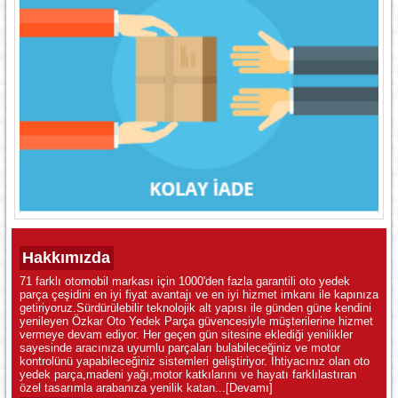
Hakkımızda
71 farklı otomobil markası için 1000'den fazla garantili oto yedek
parça çeşidini en iyi fiyat avantajı ve en iyi hizmet imkanı ile kapınıza
getiriyoruz.Sürdürülebilir teknolojik alt yapısı ile günden güne kendini
yenileyen Özkar Oto Yedek Parça güvencesiyle müşterilerine hizmet
vermeye devam ediyor. Her geçen gün sitesine eklediği yenilikler
sayesinde aracınıza uyumlu parçaları bulabileceğiniz ve motor
kontrolünü yapabileceğiniz sistemleri geliştiriyor. İhtiyacınız olan oto
yedek parça,madeni yağı,motor katkılarını ve hayatı farklılastıran
özel tasarımla arabanıza yenilik katan...
[Devamı]