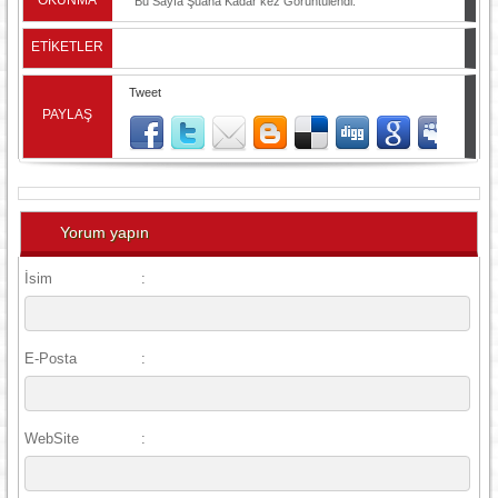
OKUNMA
Bu Sayfa Şuana Kadar
kez Görüntülendi.
ETİKETLER
Tweet
PAYLAŞ
Yorum yapın
İsim
:
E-Posta
:
WebSite
: