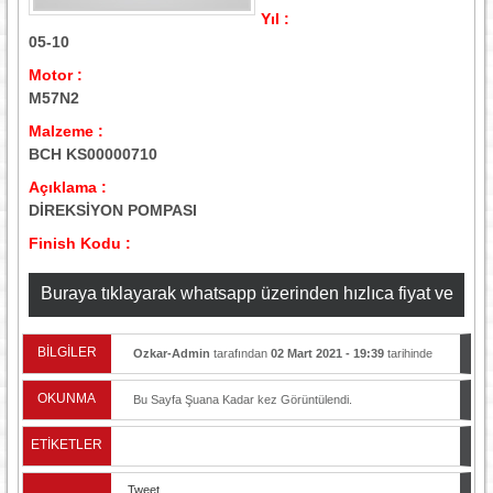
Yıl :
05-10
Motor :
M57N2
Malzeme :
BCH KS00000710
Açıklama :
DİREKSİYON POMPASI
Finish Kodu :
Buraya tıklayarak whatsapp üzerinden hızlıca fiyat ve
stok bilgisi alabilirsiniz
BİLGİLER
Ozkar-Admin
tarafından
02 Mart 2021 - 19:39
tarihinde
yayınlandı.
OKUNMA
Bu Sayfa Şuana Kadar
kez Görüntülendi.
ETİKETLER
Tweet