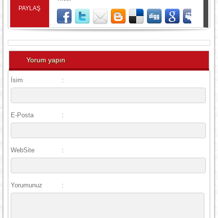
PAYLAŞ
Yorum yapın
İsim
:
E-Posta
:
WebSite
:
Yorumunuz
: