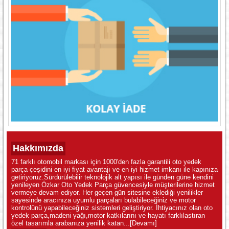
Hakkımızda
71 farklı otomobil markası için 1000'den fazla garantili oto yedek
parça çeşidini en iyi fiyat avantajı ve en iyi hizmet imkanı ile kapınıza
getiriyoruz.Sürdürülebilir teknolojik alt yapısı ile günden güne kendini
yenileyen Özkar Oto Yedek Parça güvencesiyle müşterilerine hizmet
vermeye devam ediyor. Her geçen gün sitesine eklediği yenilikler
sayesinde aracınıza uyumlu parçaları bulabileceğiniz ve motor
kontrolünü yapabileceğiniz sistemleri geliştiriyor. İhtiyacınız olan oto
yedek parça,madeni yağı,motor katkılarını ve hayatı farklılastıran
özel tasarımla arabanıza yenilik katan...
[Devamı]