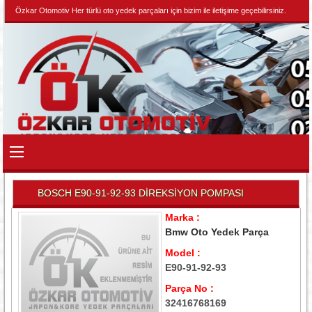
Özkar Otomotiv Her türlü oto yedek parçaları için bizim ile iletişime geçebilirsiniz.
BOSCH E90-91-92-93 DİREKSİYON POMPASI
Marka :
Bmw Oto Yedek Parça
Model :
E90-91-92-93
Parça No :
32416768169