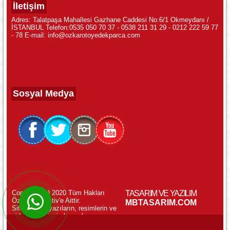
İletişim
Adres: Talatpaşa Mahallesi Gazhane Caddesi No:6/1 Okmeydanı /
İSTANBUL Telefon:0535 050 70 37 - 0538 211 31 29 - 0212 222 59 77
- 78 E-mail: info@ozkarotoyedekparca.com
Sosyal Medya
Copyright (c) 2020 Tüm Hakları
TASARIM VE YAZILIM
Özkar Otomotiv'e Aittir.
WhatsApp ile Online Destek!
MBTASARIM.COM
Sitemizdeki yazıların, resimlerin ve
videoların izinsiz kopyalanması
yasaktır.