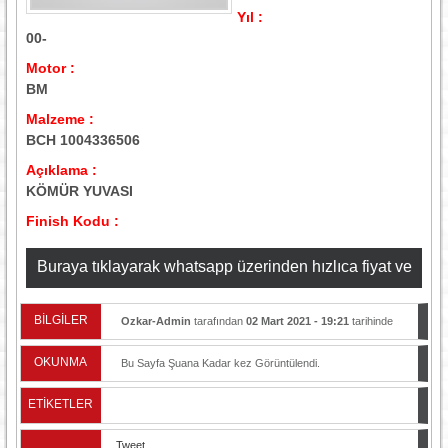
Yıl :
00-
Motor :
BM
Malzeme :
BCH 1004336506
Açıklama :
KÖMÜR YUVASI
Finish Kodu :
Buraya tıklayarak whatsapp üzerinden hızlıca fiyat ve
stok bilgisi alabilirsiniz
BİLGİLER
Ozkar-Admin
tarafından
02 Mart 2021 - 19:21
tarihinde
yayınlandı.
OKUNMA
Bu Sayfa Şuana Kadar
kez Görüntülendi.
ETİKETLER
Tweet