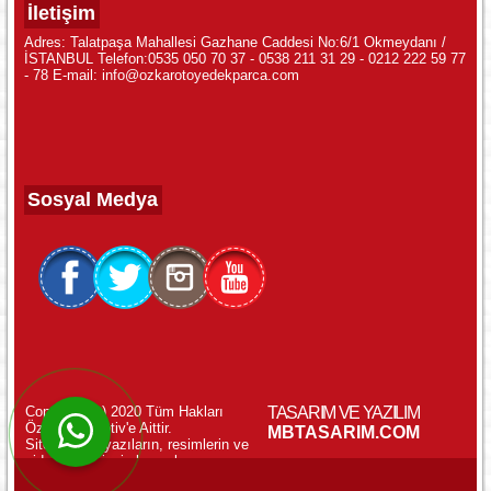
İletişim
Adres: Talatpaşa Mahallesi Gazhane Caddesi No:6/1 Okmeydanı /
İSTANBUL Telefon:0535 050 70 37 - 0538 211 31 29 - 0212 222 59 77
- 78 E-mail: info@ozkarotoyedekparca.com
Sosyal Medya
Copyright (c) 2020 Tüm Hakları
TASARIM VE YAZILIM
Özkar Otomotiv'e Aittir.
WhatsApp ile Online Destek!
MBTASARIM.COM
Sitemizdeki yazıların, resimlerin ve
videoların izinsiz kopyalanması
yasaktır.