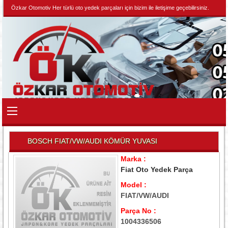
Özkar Otomotiv Her türlü oto yedek parçaları için bizim ile iletişime geçebilirsiniz.
BOSCH FIAT/VW/AUDI KÖMÜR YUVASI
Marka :
Fiat Oto Yedek Parça
Model :
FIAT/VW/AUDI
Parça No :
1004336506