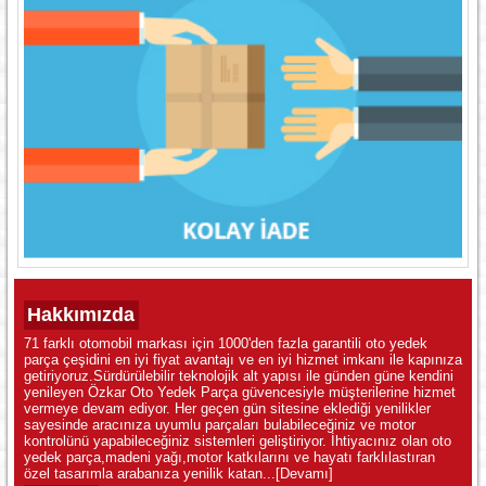
Hakkımızda
71 farklı otomobil markası için 1000'den fazla garantili oto yedek
parça çeşidini en iyi fiyat avantajı ve en iyi hizmet imkanı ile kapınıza
getiriyoruz.Sürdürülebilir teknolojik alt yapısı ile günden güne kendini
yenileyen Özkar Oto Yedek Parça güvencesiyle müşterilerine hizmet
vermeye devam ediyor. Her geçen gün sitesine eklediği yenilikler
sayesinde aracınıza uyumlu parçaları bulabileceğiniz ve motor
kontrolünü yapabileceğiniz sistemleri geliştiriyor. İhtiyacınız olan oto
yedek parça,madeni yağı,motor katkılarını ve hayatı farklılastıran
özel tasarımla arabanıza yenilik katan...
[Devamı]