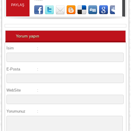
PAYLAŞ
Yorum yapın
İsim
:
E-Posta
:
WebSite
:
Yorumunuz
: