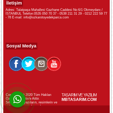
İletişim
Adres: Talatpaşa Mahallesi Gazhane Caddesi No:6/1 Okmeydanı /
İSTANBUL Telefon:0535 050 70 37 - 0538 211 31 29 - 0212 222 59 77
- 78 E-mail: info@ozkarotoyedekparca.com
Sosyal Medya
Copyright (c) 2020 Tüm Hakları
TASARIM VE YAZILIM
Özkar Otomotiv'e Aittir.
WhatsApp ile Online Destek!
MBTASARIM.COM
Sitemizdeki yazıların, resimlerin ve
videoların izinsiz kopyalanması
yasaktır.