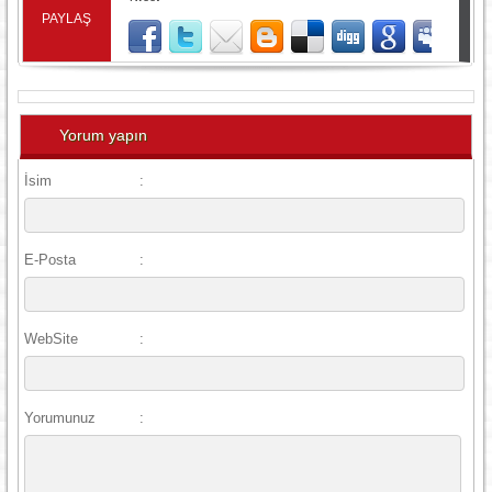
PAYLAŞ
Yorum yapın
İsim
:
E-Posta
:
WebSite
:
Yorumunuz
: