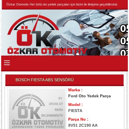
Özkar Otomotiv Her türlü oto yedek parçaları için bizim ile iletişime geçebilirsiniz.
BOSCH FIESTA ABS SENSÖRÜ
Marka :
Ford Oto Yedek Parça
Model :
FIESTA
Parça No :
8V51 2C190 AA