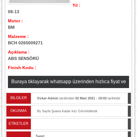
Yıl :
08-13
Motor :
BM
Malzeme :
BCH 0265009271
Açıklama :
ABS SENSÖRÜ
Finish Kodu :
Buraya tıklayarak whatsapp üzerinden hızlıca fiyat ve
stok bilgisi alabilirsiniz
BİLGİLER
Ozkar-Admin
tarafından
02 Mart 2021 - 19:02
tarihinde
yayınlandı.
OKUNMA
Bu Sayfa Şuana Kadar
kez Görüntülendi.
ETİKETLER
Tweet