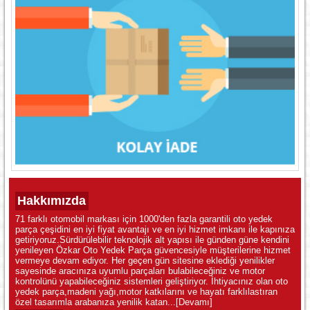
Hakkımızda
71 farklı otomobil markası için 1000'den fazla garantili oto yedek
parça çeşidini en iyi fiyat avantajı ve en iyi hizmet imkanı ile kapınıza
getiriyoruz.Sürdürülebilir teknolojik alt yapısı ile günden güne kendini
yenileyen Özkar Oto Yedek Parça güvencesiyle müşterilerine hizmet
vermeye devam ediyor. Her geçen gün sitesine eklediği yenilikler
sayesinde aracınıza uyumlu parçaları bulabileceğiniz ve motor
kontrolünü yapabileceğiniz sistemleri geliştiriyor. İhtiyacınız olan oto
yedek parça,madeni yağı,motor katkılarını ve hayatı farklılastıran
özel tasarımla arabanıza yenilik katan...
[Devamı]