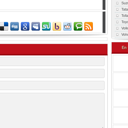
Suz
Tat
Tof
Toy
Vol
Vol
En 