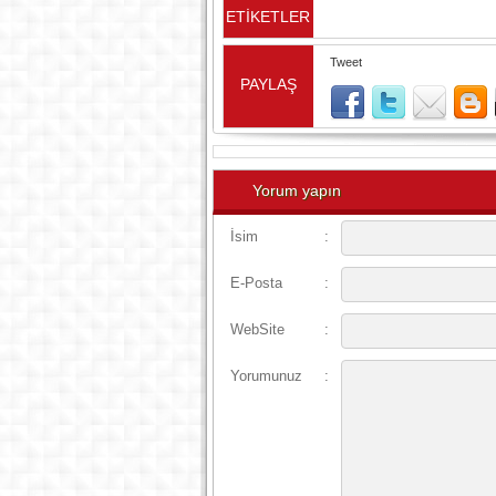
ETİKETLER
Tweet
PAYLAŞ
Yorum yapın
İsim
:
E-Posta
:
WebSite
:
Yorumunuz
: