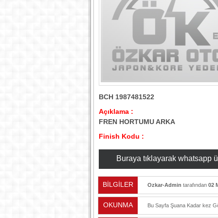
BCH 1987481522
Açıklama :
FREN HORTUMU ARKA
Finish Kodu :
Buraya tıklayarak whatsapp üzer
BİLGİLER
Ozkar-Admin
tarafından
02 
OKUNMA
Bu Sayfa Şuana Kadar
kez Gö