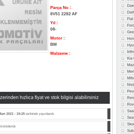
Dae
Parça No :
Dai
8V51 2282 AF
Fiat
Yıl :
For
08-
Gee
Motor :
Hon
BM
Hyu
İnfi
Malzeme :
Kia
Maz
Mer
Mits
Nis
Peu
inden hızlıca fiyat ve stok bilgisi alabilirsiniz
Ren
Rov
Saa
Mart 2021 - 19:25
tarihinde yayınlandı.
Sea
Sko
rüntülendi.
Sub