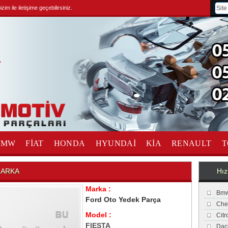
im ile iletişime geçebilirsiniz.
BMW
FİAT
HONDA
HYUNDAİ
KİA
RENAULT
T
 ARKA
Hız
Marka :
Bmw
Ford Oto Yedek Parça
Che
Model :
Cit
FIESTA
Dac