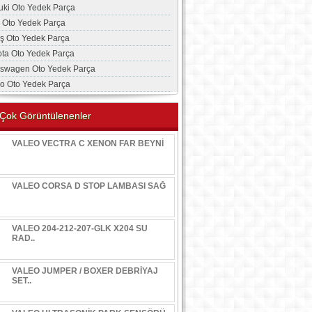
uki Oto Yedek Parça
a Oto Yedek Parça
aş Oto Yedek Parça
ota Oto Yedek Parça
kswagen Oto Yedek Parça
vo Oto Yedek Parça
Çok Görüntülenenler
VALEO VECTRA C XENON FAR BEYNİ
VALEO CORSA D STOP LAMBASI SAĞ
VALEO 204-212-207-GLK X204 SU
RAD..
VALEO JUMPER / BOXER DEBRİYAJ
SET..