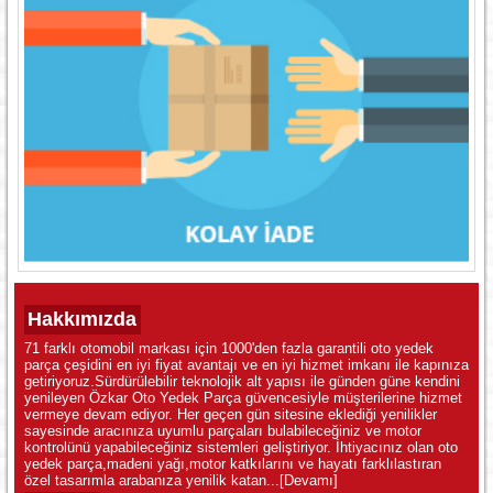
Hakkımızda
71 farklı otomobil markası için 1000'den fazla garantili oto yedek
parça çeşidini en iyi fiyat avantajı ve en iyi hizmet imkanı ile kapınıza
getiriyoruz.Sürdürülebilir teknolojik alt yapısı ile günden güne kendini
yenileyen Özkar Oto Yedek Parça güvencesiyle müşterilerine hizmet
vermeye devam ediyor. Her geçen gün sitesine eklediği yenilikler
sayesinde aracınıza uyumlu parçaları bulabileceğiniz ve motor
kontrolünü yapabileceğiniz sistemleri geliştiriyor. İhtiyacınız olan oto
yedek parça,madeni yağı,motor katkılarını ve hayatı farklılastıran
özel tasarımla arabanıza yenilik katan...
[Devamı]