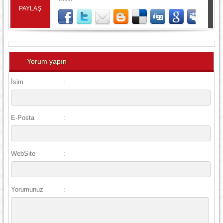
PAYLAŞ
Yorum yapın
İsim
:
E-Posta
:
WebSite
:
Yorumunuz
: