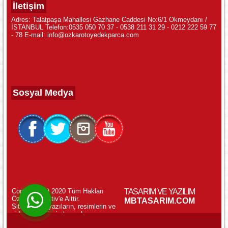
İletişim
Adres: Talatpaşa Mahallesi Gazhane Caddesi No:6/1 Okmeydanı /
İSTANBUL Telefon:0535 050 70 37 - 0538 211 31 29 - 0212 222 59 77
- 78 E-mail: info@ozkarotoyedekparca.com
Sosyal Medya
Copyright (c) 2020 Tüm Hakları
TASARIM VE YAZILIM
Özkar Otomotiv'e Aittir.
WhatsApp ile Online Destek!
MBTASARIM.COM
Sitemizdeki yazıların, resimlerin ve
videoların izinsiz kopyalanması
yasaktır.