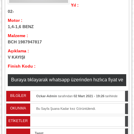
Yıl :
02-
Motor :
1,4-1,6 BENZ
Malzeme :
BCH 1987947817
Açıklama :
V KAYIŞI
Finish Kodu :
Buraya tıklayarak whatsapp üzerinden hızlıca fiyat ve
stok bilgisi alabilirsiniz
BİLGİLER
Ozkar-Admin
tarafından
02 Mart 2021 - 19:26
tarihinde
yayınlandı.
OKUNMA
Bu Sayfa Şuana Kadar
kez Görüntülendi.
ETİKETLER
Tweet