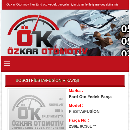
Özkar Otomotiv Her türlü oto yedek parçaları için bizim ile iletişime geçebilirsiniz.
BOSCH FİESTA/FUSİON V KAYIŞI
Marka :
Ford Oto Yedek Parça
Model :
FİESTA/FUSİON
Parça No :
2S6E 6C301 **