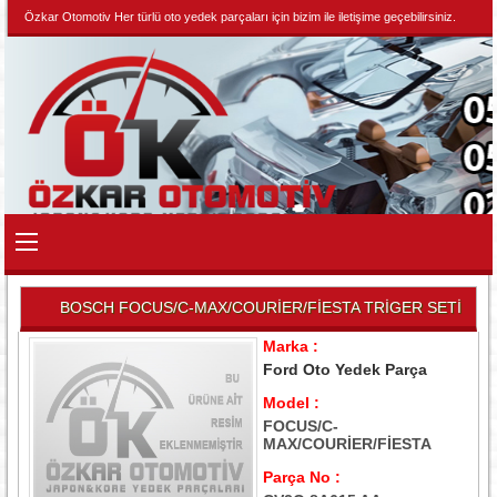
Özkar Otomotiv Her türlü oto yedek parçaları için bizim ile iletişime geçebilirsiniz.
BOSCH FOCUS/C-MAX/COURİER/FİESTA TRİGER SETİ
Marka :
Ford Oto Yedek Parça
Model :
FOCUS/C-
MAX/COURİER/FİESTA
Parça No :