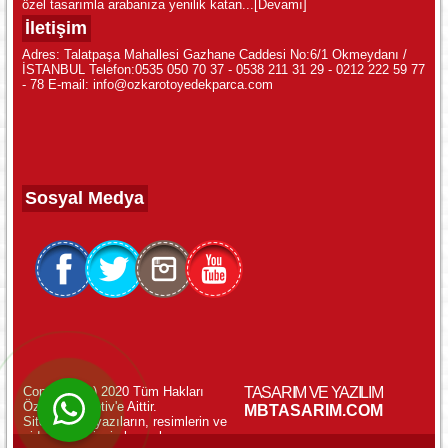
özel tasarımla arabanıza yenilik katan...
[Devamı]
İletişim
Adres: Talatpaşa Mahallesi Gazhane Caddesi No:6/1 Okmeydanı /
İSTANBUL Telefon:0535 050 70 37 - 0538 211 31 29 - 0212 222 59 77
- 78 E-mail: info@ozkarotoyedekparca.com
Sosyal Medya
Copyright (c) 2020 Tüm Hakları
TASARIM VE YAZILIM
Özkar Otomotiv'e Aittir.
WhatsApp ile Online Destek!
MBTASARIM.COM
Sitemizdeki yazıların, resimlerin ve
videoların izinsiz kopyalanması