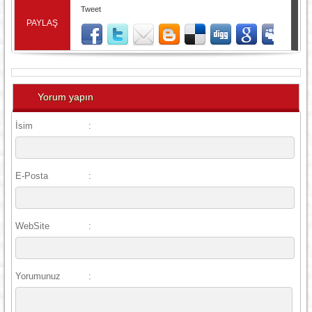
Tweet
PAYLAŞ
Yorum yapın
İsim
:
E-Posta
:
WebSite
:
Yorumunuz
: