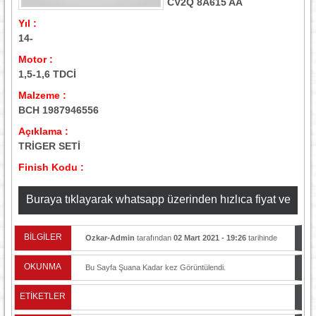
CV2Q 8A615 AA
Yıl :
14-
Motor :
1,5-1,6 TDCİ
Malzeme :
BCH 1987946556
Açıklama :
TRİGER SETİ
Finish Kodu :
Buraya tıklayarak whatsapp üzerinden hızlıca fiyat ve
stok bilgisi alabilirsiniz
BİLGİLER
Ozkar-Admin
tarafından
02 Mart 2021 - 19:26
tarihinde
yayınlandı.
OKUNMA
Bu Sayfa Şuana Kadar
kez Görüntülendi.
ETİKETLER