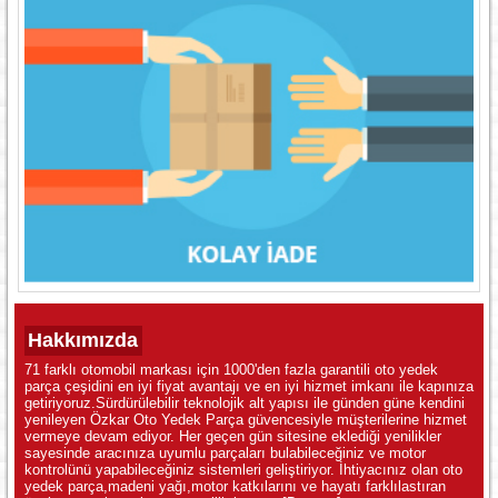
Hakkımızda
71 farklı otomobil markası için 1000'den fazla garantili oto yedek
parça çeşidini en iyi fiyat avantajı ve en iyi hizmet imkanı ile kapınıza
getiriyoruz.Sürdürülebilir teknolojik alt yapısı ile günden güne kendini
yenileyen Özkar Oto Yedek Parça güvencesiyle müşterilerine hizmet
vermeye devam ediyor. Her geçen gün sitesine eklediği yenilikler
sayesinde aracınıza uyumlu parçaları bulabileceğiniz ve motor
kontrolünü yapabileceğiniz sistemleri geliştiriyor. İhtiyacınız olan oto
yedek parça,madeni yağı,motor katkılarını ve hayatı farklılastıran