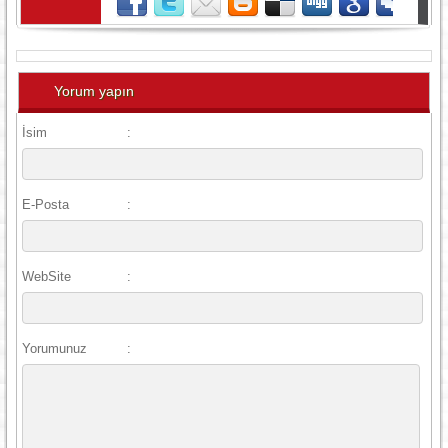
Yorum yapın
İsim
:
E-Posta
:
WebSite
:
Yorumunuz
: