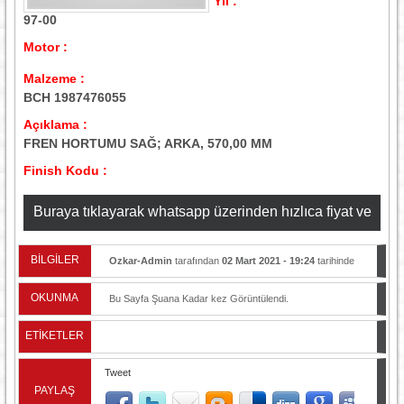
Yıl :
97-00
Motor :
Malzeme :
BCH 1987476055
Açıklama :
FREN HORTUMU SAĞ; ARKA, 570,00 MM
Finish Kodu :
Buraya tıklayarak whatsapp üzerinden hızlıca fiyat ve
stok bilgisi alabilirsiniz
BİLGİLER
Ozkar-Admin
tarafından
02 Mart 2021 - 19:24
tarihinde
yayınlandı.
OKUNMA
Bu Sayfa Şuana Kadar
kez Görüntülendi.
ETİKETLER
Tweet
PAYLAŞ