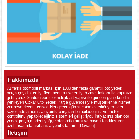
Hakkımızda
71 farklı otomobil markası için 1000'den fazla garantili oto yedek
parça çeşidini en iyi fiyat avantajı ve en iyi hizmet imkanı ile kapınıza
getiriyoruz.Sürdürülebilir teknolojik alt yapısı ile günden güne kendini
yenileyen Özkar Oto Yedek Parça güvencesiyle müşterilerine hizmet
vermeye devam ediyor. Her geçen gün sitesine eklediği yenilikler
sayesinde aracınıza uyumlu parçaları bulabileceğiniz ve motor
kontrolünü yapabileceğiniz sistemleri geliştiriyor. İhtiyacınız olan oto
yedek parça,madeni yağı,motor katkılarını ve hayatı farklılastıran
özel tasarımla arabanıza yenilik katan...
[Devamı]
İletişim