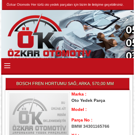
Özkar Otomotiv Her türlü oto yedek parçaları için bizim ile iletişime geçebilirsiniz.
BOSCH FREN HORTUMU SAĞ; ARKA, 570,00 MM
Marka :
Oto Yedek Parça
Model :
Parça No :
BMW 34301165766