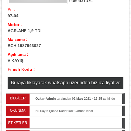
038903137G
Yıl :
97-04
Motor :
AGR-AHF 1,9 TDİ
Malzeme :
BCH 1987946027
Açıklama :
V KAYIŞI
Finish Kodu :
Buraya tıklayarak whatsapp üzerinden hızlıca fiyat ve
stok bilgisi alabilirsiniz
BİLGİLER
Ozkar-Admin
tarafından
02 Mart 2021 - 19:25
tarihinde
yayınlandı.
OKUNMA
Bu Sayfa Şuana Kadar
kez Görüntülendi.
ETİKETLER