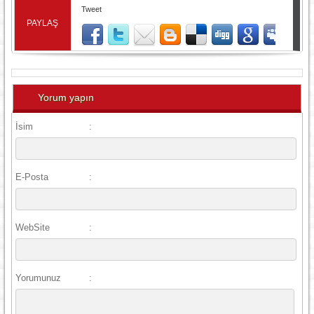
Tweet
PAYLAŞ
Yorum yapın
İsim
:
E-Posta
:
WebSite
:
Yorumunuz
: