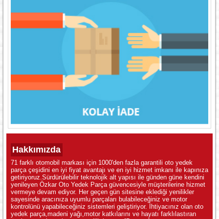
Hakkımızda
71 farklı otomobil markası için 1000'den fazla garantili oto yedek
parça çeşidini en iyi fiyat avantajı ve en iyi hizmet imkanı ile kapınıza
getiriyoruz.Sürdürülebilir teknolojik alt yapısı ile günden güne kendini
yenileyen Özkar Oto Yedek Parça güvencesiyle müşterilerine hizmet
vermeye devam ediyor. Her geçen gün sitesine eklediği yenilikler
sayesinde aracınıza uyumlu parçaları bulabileceğiniz ve motor
kontrolünü yapabileceğiniz sistemleri geliştiriyor. İhtiyacınız olan oto
yedek parça,madeni yağı,motor katkılarını ve hayatı farklılastıran