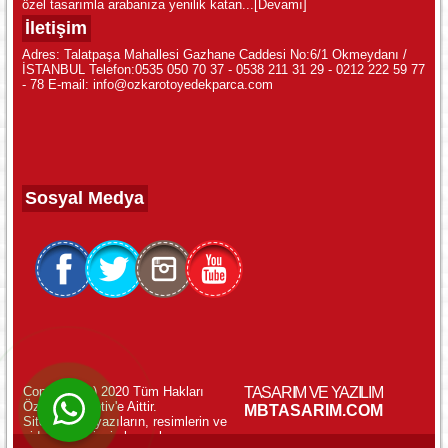
özel tasarımla arabanıza yenilik katan...
[Devamı]
İletişim
Adres: Talatpaşa Mahallesi Gazhane Caddesi No:6/1 Okmeydanı /
İSTANBUL Telefon:0535 050 70 37 - 0538 211 31 29 - 0212 222 59 77
- 78 E-mail: info@ozkarotoyedekparca.com
Sosyal Medya
Copyright (c) 2020 Tüm Hakları
TASARIM VE YAZILIM
Özkar Otomotiv'e Aittir.
WhatsApp ile Online Destek!
MBTASARIM.COM
Sitemizdeki yazıların, resimlerin ve
videoların izinsiz kopyalanması