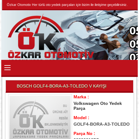
Özkar Otomotiv Her türlü oto yedek parçaları için bizim ile iletişime geçebilirsiniz.
BOSCH GOLF4-BORA-A3-TOLEDO V KAYIŞI
Marka :
Volkswagen Oto Yedek
Parça
Model :
GOLF4-BORA-A3-TOLEDO
Parça No :