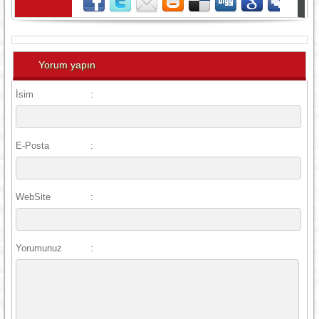
Yorum yapın
İsim
:
E-Posta
:
WebSite
:
Yorumunuz
: