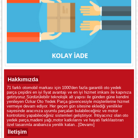
Hakkımızda
71 farklı otomobil markası için 1000'den fazla garantili oto yedek
parça çeşidini en iyi fiyat avantajı ve en iyi hizmet imkanı ile kapınıza
getiriyoruz.Sürdürülebilir teknolojik alt yapısı ile günden güne kendini
yenileyen Özkar Oto Yedek Parça güvencesiyle müşterilerine hizmet
vermeye devam ediyor. Her geçen gün sitesine eklediği yenilikler
sayesinde aracınıza uyumlu parçaları bulabileceğiniz ve motor
kontrolünü yapabileceğiniz sistemleri geliştiriyor. İhtiyacınız olan oto
yedek parça,madeni yağı,motor katkılarını ve hayatı farklılastıran
özel tasarımla arabanıza yenilik katan...
[Devamı]
İletişim