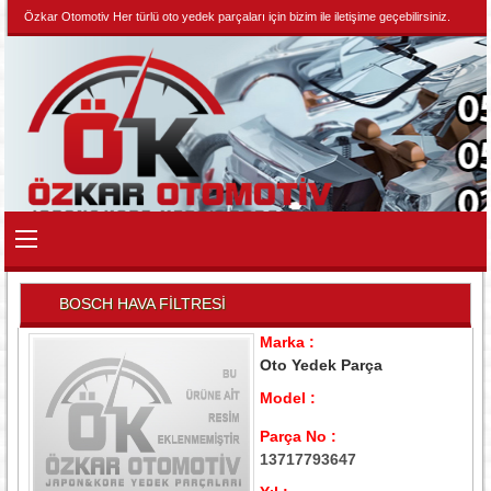
Özkar Otomotiv Her türlü oto yedek parçaları için bizim ile iletişime geçebilirsiniz.
BOSCH HAVA FİLTRESİ
Marka :
Oto Yedek Parça
Model :
Parça No :
13717793647