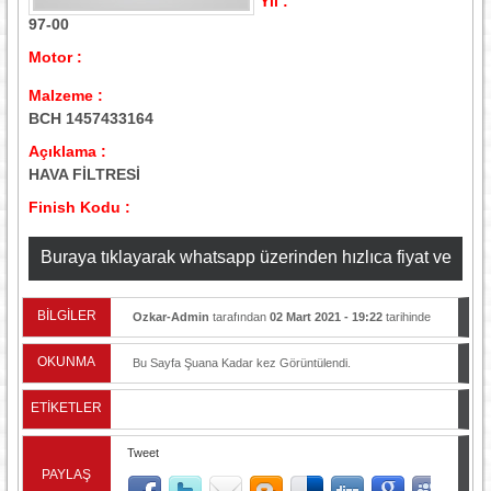
Yıl :
97-00
Motor :
Malzeme :
BCH 1457433164
Açıklama :
HAVA FİLTRESİ
Finish Kodu :
Buraya tıklayarak whatsapp üzerinden hızlıca fiyat ve
stok bilgisi alabilirsiniz
BİLGİLER
Ozkar-Admin
tarafından
02 Mart 2021 - 19:22
tarihinde
yayınlandı.
OKUNMA
Bu Sayfa Şuana Kadar
kez Görüntülendi.
ETİKETLER
Tweet
PAYLAŞ