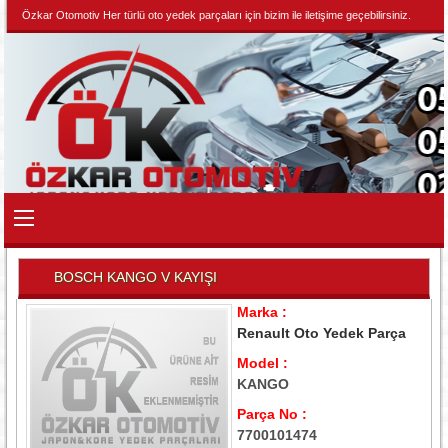
Özkar Otomotiv Her türlü oto yedek parçaları için bizim ile iletişime geçebilirsiniz.
BOSCH KANGO V KAYIŞI
Marka :
Renault Oto Yedek Parça
Model :
KANGO
Parça No :
7700101474