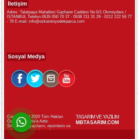
İletişim
Adres: Talatpaşa Mahallesi Gazhane Caddesi No:6/1 Okmeydanı /
İSTANBUL Telefon:0535 050 70 37 - 0538 211 31 29 - 0212 222 59 77
- 78 E-mail: info@ozkarotoyedekparca.com
Sosyal Medya
Copyright (c) 2020 Tüm Hakları
TASARIM VE YAZILIM
Özkar Otomotiv'e Aittir.
WhatsApp ile Online Destek!
MBTASARIM.COM
Sitemizdeki yazıların, resimlerin ve
videoların izinsiz kopyalanması
yasaktır.