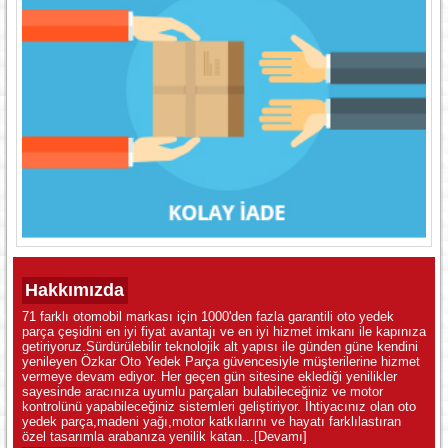
Hakkımızda
71 farklı otomobil markası için 1000'den fazla garantili oto yedek
parça çeşidini en iyi fiyat avantajı ve en iyi hizmet imkanı ile kapınıza
getiriyoruz.Sürdürülebilir teknolojik alt yapısı ile günden güne kendini
yenileyen Özkar Oto Yedek Parça güvencesiyle müşterilerine hizmet
vermeye devam ediyor. Her geçen gün sitesine eklediği yenilikler
sayesinde aracınıza uyumlu parçaları bulabileceğiniz ve motor
kontrolünü yapabileceğiniz sistemleri geliştiriyor. İhtiyacınız olan oto
yedek parça,madeni yağı,motor katkılarını ve hayatı farklılastıran
özel tasarımla arabanıza yenilik katan...
[Devamı]