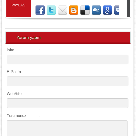
PAYLAŞ
Yorum yapın
İsim
:
E-Posta
:
WebSite
:
Yorumunuz
: