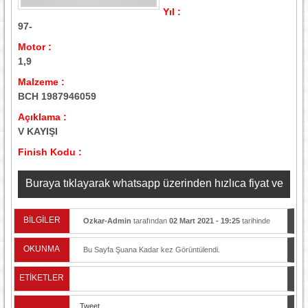
Yıl :
97-
Motor :
1,9
Malzeme :
BCH 1987946059
Açıklama :
V KAYIŞI
Finish Kodu :
Buraya tıklayarak whatsapp üzerinden hızlıca fiyat ve
stok bilgisi alabilirsiniz
BİLGİLER
Ozkar-Admin
tarafından
02 Mart 2021 - 19:25
tarihinde
yayınlandı.
OKUNMA
Bu Sayfa Şuana Kadar
kez Görüntülendi.
ETİKETLER
Tweet