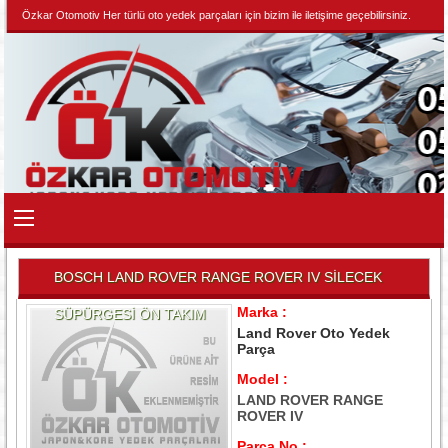
Özkar Otomotiv Her türlü oto yedek parçaları için bizim ile iletişime geçebilirsiniz.
BOSCH LAND ROVER RANGE ROVER IV SİLECEK
Marka :
SÜPÜRGESİ ÖN TAKIM
Land Rover Oto Yedek
Parça
Model :
LAND ROVER RANGE
ROVER IV
Parça No :