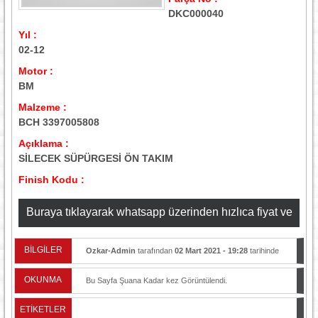
DKC000040
Yıl :
02-12
Motor :
BM
Malzeme :
BCH 3397005808
Açıklama :
SİLECEK SÜPÜRGESİ ÖN TAKIM
Finish Kodu :
Buraya tıklayarak whatsapp üzerinden hızlıca fiyat ve
stok bilgisi alabilirsiniz
BİLGİLER
Ozkar-Admin
tarafından
02 Mart 2021 - 19:28
tarihinde
yayınlandı.
OKUNMA
Bu Sayfa Şuana Kadar
kez Görüntülendi.
ETİKETLER