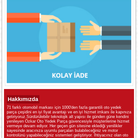
Hakkımızda
71 farklı otomobil markası için 1000'den fazla garantili oto yedek
parça çeşidini en iyi fiyat avantajı ve en iyi hizmet imkanı ile kapınıza
getiriyoruz.Sürdürülebilir teknolojik alt yapısı ile günden güne kendini
yenileyen Özkar Oto Yedek Parça güvencesiyle müşterilerine hizmet
vermeye devam ediyor. Her geçen gün sitesine eklediği yenilikler
sayesinde aracınıza uyumlu parçaları bulabileceğiniz ve motor
kontrolünü yapabileceğiniz sistemleri geliştiriyor. İhtiyacınız olan oto