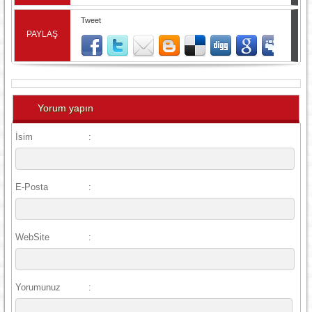
Tweet
PAYLAŞ
Yorum yapın
İsim
:
E-Posta
:
WebSite
:
Yorumunuz
: