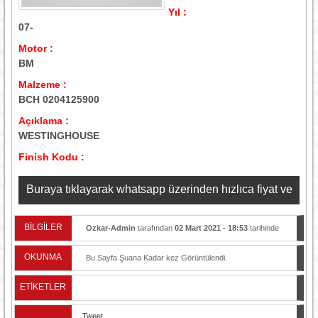
Yıl :
07-
Motor :
BM
Malzeme :
BCH 0204125900
Açıklama :
WESTINGHOUSE
Finish Kodu :
Buraya tıklayarak whatsapp üzerinden hızlıca fiyat ve
stok bilgisi alabilirsiniz
BİLGİLER
Ozkar-Admin
tarafından
02 Mart 2021 - 18:53
tarihinde
yayınlandı.
OKUNMA
Bu Sayfa Şuana Kadar
kez Görüntülendi.
ETİKETLER
Tweet