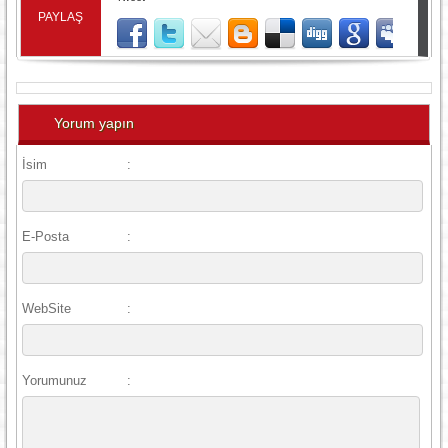
PAYLAŞ
Yorum yapın
İsim
:
E-Posta
:
WebSite
:
Yorumunuz
: