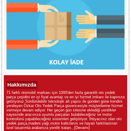
Hakkımızda
71 farklı otomobil markası için 1000'den fazla garantili oto yedek
parça çeşidini en iyi fiyat avantajı ve en iyi hizmet imkanı ile kapınıza
getiriyoruz.Sürdürülebilir teknolojik alt yapısı ile günden güne kendini
yenileyen Özkar Oto Yedek Parça güvencesiyle müşterilerine hizmet
vermeye devam ediyor. Her geçen gün sitesine eklediği yenilikler
sayesinde aracınıza uyumlu parçaları bulabileceğiniz ve motor
kontrolünü yapabileceğiniz sistemleri geliştiriyor. İhtiyacınız olan oto
yedek parça,madeni yağı,motor katkılarını ve hayatı farklılastıran
özel tasarımla arabanıza yenilik katan...
[Devamı]