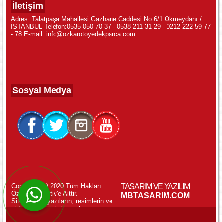
İletişim
Adres: Talatpaşa Mahallesi Gazhane Caddesi No:6/1 Okmeydanı /
İSTANBUL Telefon:0535 050 70 37 - 0538 211 31 29 - 0212 222 59 77
- 78 E-mail: info@ozkarotoyedekparca.com
Sosyal Medya
Copyright (c) 2020 Tüm Hakları
TASARIM VE YAZILIM
Özkar Otomotiv'e Aittir.
WhatsApp ile Online Destek!
MBTASARIM.COM
Sitemizdeki yazıların, resimlerin ve
videoların izinsiz kopyalanması
yasaktır.