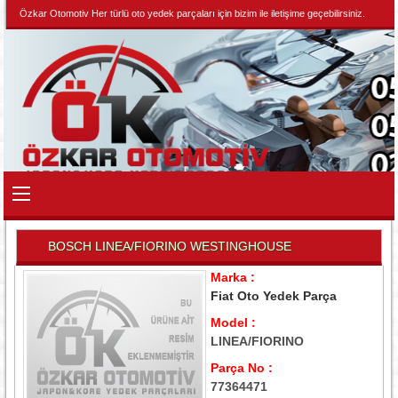
Özkar Otomotiv Her türlü oto yedek parçaları için bizim ile iletişime geçebilirsiniz.
BOSCH LINEA/FIORINO WESTINGHOUSE
Marka :
Fiat Oto Yedek Parça
Model :
LINEA/FIORINO
Parça No :
77364471