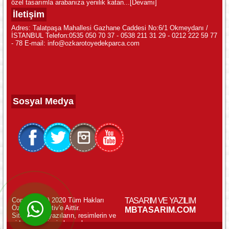
özel tasarımla arabanıza yenilik katan...
[Devamı]
İletişim
Adres: Talatpaşa Mahallesi Gazhane Caddesi No:6/1 Okmeydanı /
İSTANBUL Telefon:0535 050 70 37 - 0538 211 31 29 - 0212 222 59 77
- 78 E-mail: info@ozkarotoyedekparca.com
Sosyal Medya
Copyright (c) 2020 Tüm Hakları
TASARIM VE YAZILIM
Özkar Otomotiv'e Aittir.
WhatsApp ile Online Destek!
MBTASARIM.COM
Sitemizdeki yazıların, resimlerin ve
videoların izinsiz kopyalanması