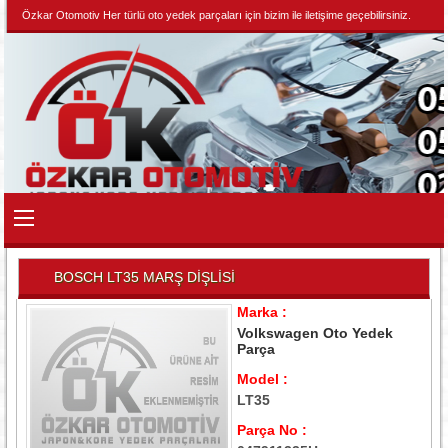
Özkar Otomotiv Her türlü oto yedek parçaları için bizim ile iletişime geçebilirsiniz.
BOSCH LT35 MARŞ DİŞLİSİ
Marka :
Volkswagen Oto Yedek
Parça
Model :
LT35
Parça No :