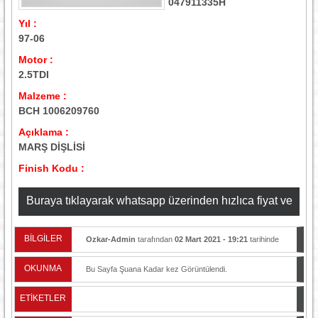
047911335H
Yıl :
97-06
Motor :
2.5TDI
Malzeme :
BCH 1006209760
Açıklama :
MARŞ DİŞLİSİ
Finish Kodu :
Buraya tıklayarak whatsapp üzerinden hızlıca fiyat ve
stok bilgisi alabilirsiniz
BİLGİLER
Ozkar-Admin
tarafından
02 Mart 2021 - 19:21
tarihinde
yayınlandı.
OKUNMA
Bu Sayfa Şuana Kadar
kez Görüntülendi.
ETİKETLER