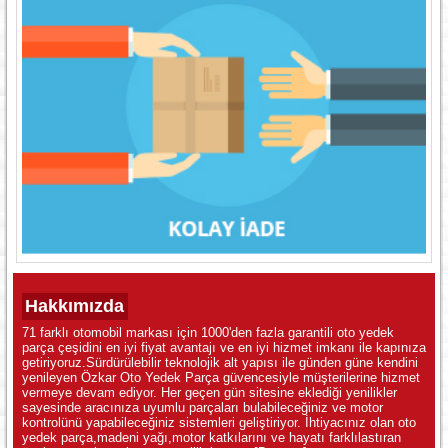
Hakkımızda
71 farklı otomobil markası için 1000'den fazla garantili oto yedek
parça çeşidini en iyi fiyat avantajı ve en iyi hizmet imkanı ile kapınıza
getiriyoruz.Sürdürülebilir teknolojik alt yapısı ile günden güne kendini
yenileyen Özkar Oto Yedek Parça güvencesiyle müşterilerine hizmet
vermeye devam ediyor. Her geçen gün sitesine eklediği yenilikler
sayesinde aracınıza uyumlu parçaları bulabileceğiniz ve motor
kontrolünü yapabileceğiniz sistemleri geliştiriyor. İhtiyacınız olan oto
yedek parça,madeni yağı,motor katkılarını ve hayatı farklılastıran