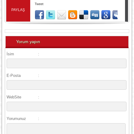
Tweet
PAYLAŞ
Yorum yapın
İsim
:
E-Posta
:
WebSite
:
Yorumunuz
: