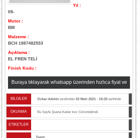
Yıl :
09-
Motor :
BM
Malzeme :
BCH 1987482553
Açıklama :
EL FREN TELİ
Finish Kodu :
Buraya tıklayarak whatsapp üzerinden hızlıca fiyat ve
stok bilgisi alabilirsiniz
BİLGİLER
Ozkar-Admin
tarafından
02 Mart 2021 - 19:25
tarihinde
yayınlandı.
OKUNMA
Bu Sayfa Şuana Kadar
kez Görüntülendi.
ETİKETLER
Tweet