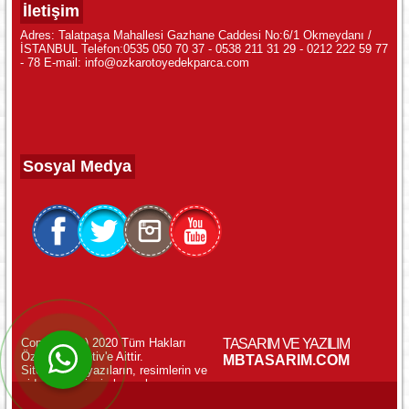
İletişim
Adres: Talatpaşa Mahallesi Gazhane Caddesi No:6/1 Okmeydanı /
İSTANBUL Telefon:0535 050 70 37 - 0538 211 31 29 - 0212 222 59 77
- 78 E-mail: info@ozkarotoyedekparca.com
Sosyal Medya
Copyright (c) 2020 Tüm Hakları
TASARIM VE YAZILIM
Özkar Otomotiv'e Aittir.
WhatsApp ile Online Destek!
MBTASARIM.COM
Sitemizdeki yazıların, resimlerin ve
videoların izinsiz kopyalanması
yasaktır.