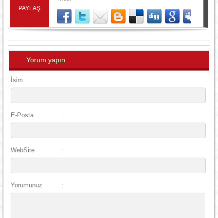
PAYLAŞ
Yorum yapın
İsim
:
E-Posta
:
WebSite
:
Yorumunuz
: