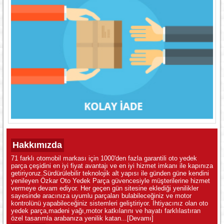
Hakkımızda
71 farklı otomobil markası için 1000'den fazla garantili oto yedek
parça çeşidini en iyi fiyat avantajı ve en iyi hizmet imkanı ile kapınıza
getiriyoruz.Sürdürülebilir teknolojik alt yapısı ile günden güne kendini
yenileyen Özkar Oto Yedek Parça güvencesiyle müşterilerine hizmet
vermeye devam ediyor. Her geçen gün sitesine eklediği yenilikler
sayesinde aracınıza uyumlu parçaları bulabileceğiniz ve motor
kontrolünü yapabileceğiniz sistemleri geliştiriyor. İhtiyacınız olan oto
yedek parça,madeni yağı,motor katkılarını ve hayatı farklılastıran
özel tasarımla arabanıza yenilik katan...
[Devamı]