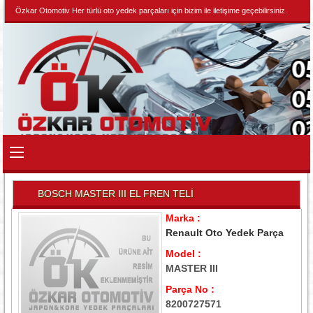
Özkar Otomotiv Her türlü oto yedek parçaları için bizim ile iletişime geçebilirsiniz.
BOSCH MASTER III EL FREN TELİ
Marka :
Renault Oto Yedek Parça
Model :
MASTER III
Parça No :
8200727571