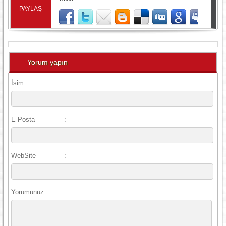
PAYLAŞ
Yorum yapın
İsim
:
E-Posta
:
WebSite
:
Yorumunuz
: