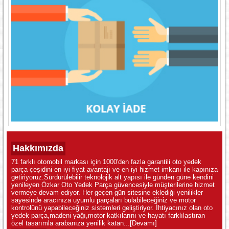
Hakkımızda
71 farklı otomobil markası için 1000'den fazla garantili oto yedek
parça çeşidini en iyi fiyat avantajı ve en iyi hizmet imkanı ile kapınıza
getiriyoruz.Sürdürülebilir teknolojik alt yapısı ile günden güne kendini
yenileyen Özkar Oto Yedek Parça güvencesiyle müşterilerine hizmet
vermeye devam ediyor. Her geçen gün sitesine eklediği yenilikler
sayesinde aracınıza uyumlu parçaları bulabileceğiniz ve motor
kontrolünü yapabileceğiniz sistemleri geliştiriyor. İhtiyacınız olan oto
yedek parça,madeni yağı,motor katkılarını ve hayatı farklılastıran
özel tasarımla arabanıza yenilik katan...
[Devamı]