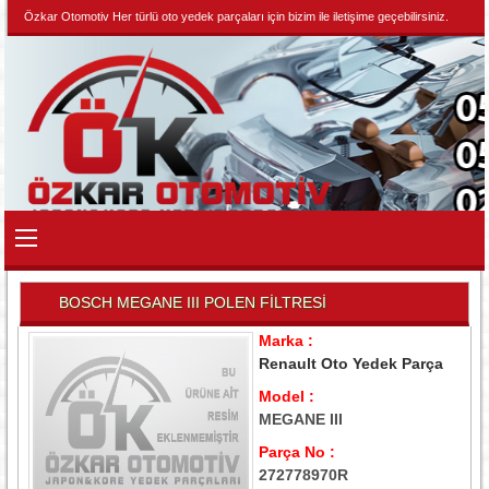
Özkar Otomotiv Her türlü oto yedek parçaları için bizim ile iletişime geçebilirsiniz.
BOSCH MEGANE III POLEN FİLTRESİ
Marka :
Renault Oto Yedek Parça
Model :
MEGANE III
Parça No :
272778970R