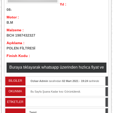
Yıl :
08-
Motor :
B.M
Malzeme :
BCH 1987432327
Açıklama :
POLEN FİLTRESİ
Finish Kodu :
Buraya tıklayarak whatsapp üzerinden hızlıca fiyat ve
stok bilgisi alabilirsiniz
BİLGİLER
Ozkar-Admin
tarafından
02 Mart 2021 - 19:24
tarihinde
yayınlandı.
OKUNMA
Bu Sayfa Şuana Kadar
kez Görüntülendi.
ETİKETLER
Tweet