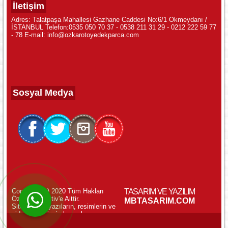
İletişim
Adres: Talatpaşa Mahallesi Gazhane Caddesi No:6/1 Okmeydanı /
İSTANBUL Telefon:0535 050 70 37 - 0538 211 31 29 - 0212 222 59 77
- 78 E-mail: info@ozkarotoyedekparca.com
Sosyal Medya
Copyright (c) 2020 Tüm Hakları
TASARIM VE YAZILIM
Özkar Otomotiv'e Aittir.
WhatsApp ile Online Destek!
MBTASARIM.COM
Sitemizdeki yazıların, resimlerin ve
videoların izinsiz kopyalanması
yasaktır.