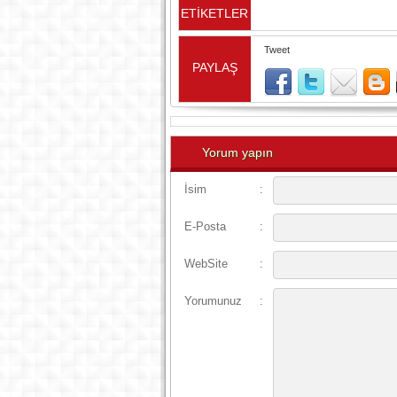
ETİKETLER
Tweet
PAYLAŞ
Yorum yapın
İsim
:
E-Posta
:
WebSite
:
Yorumunuz
: