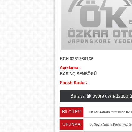
BCH 0261230136
Açıklama :
BASINÇ SENSÖRÜ
Finish Kodu :
Buraya tıklayarak whatsapp üzer
BİLGİLER
Ozkar-Admin
tarafından
02 
OKUNMA
Bu Sayfa Şuana Kadar
kez Gö