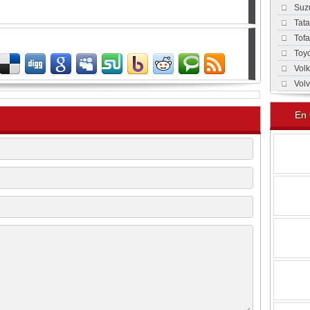
Suz
Tat
Tof
Toy
Vol
Vol
En 