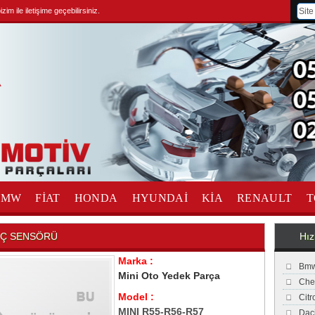
im ile iletişime geçebilirsiniz.
BMW
FİAT
HONDA
HYUNDAİ
KİA
RENAULT
T
INÇ SENSÖRÜ
Hız
Marka :
Bmw
Mini Oto Yedek Parça
Che
Model :
Cit
MINI R55-R56-R57
Dac