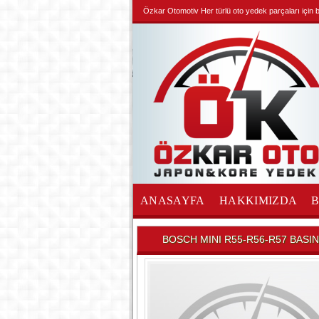
Özkar Otomotiv Her türlü oto yedek parçaları için biz
ANASAYFA
HAKKIMIZDA
İLETİŞİM
BOSCH MINI R55-R56-R57 BAS