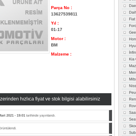
Dae
Parça No :
Dai
13627539811
Fiat
Yıl :
For
01-17
Gee
Motor :
Hon
BM
Hyu
İnfi
Malzeme :
Kia
Maz
Mer
Mits
Nis
Peu
inden hızlıca fiyat ve stok bilgisi alabilirsiniz
Ren
Rov
Saa
Mart 2021 - 19:01
tarihinde yayınlandı.
Sea
Sko
rüntülendi.
Sub