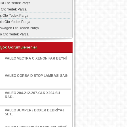
uki Oto Yedek Parça
a Oto Yedek Parça
aş Oto Yedek Parça
ota Oto Yedek Parça
kswagen Oto Yedek Parça
vo Oto Yedek Parça
Çok Görüntülenenler
VALEO VECTRA C XENON FAR BEYNİ
VALEO CORSA D STOP LAMBASI SAĞ
VALEO 204-212-207-GLK X204 SU
RAD..
VALEO JUMPER / BOXER DEBRİYAJ
SET..