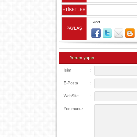
ETİKETLER
Tweet
PAYLAŞ
Yorum yapın
İsim
:
E-Posta
:
WebSite
:
Yorumunuz
: