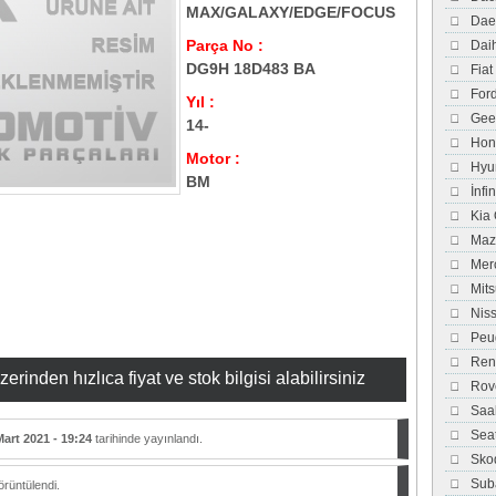
MAX/GALAXY/EDGE/FOCUS
Dae
Parça No :
Dai
DG9H 18D483 BA
Fiat
For
Yıl :
Gee
14-
Hon
Motor :
Hyu
BM
İnfi
Kia
Maz
Mer
Mits
Nis
Peu
Ren
inden hızlıca fiyat ve stok bilgisi alabilirsiniz
Rov
Saa
Sea
Mart 2021 - 19:24
tarihinde yayınlandı.
Sko
Sub
rüntülendi.