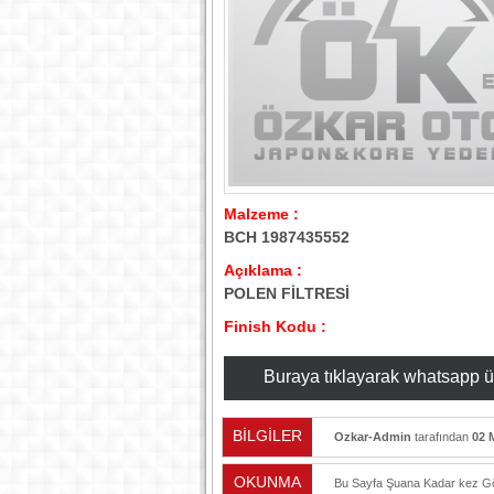
Malzeme :
BCH 1987435552
Açıklama :
POLEN FİLTRESİ
Finish Kodu :
Buraya tıklayarak whatsapp üzer
BİLGİLER
Ozkar-Admin
tarafından
02 
OKUNMA
Bu Sayfa Şuana Kadar
kez Gö