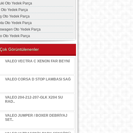
uki Oto Yedek Parça
a Oto Yedek Parça
aş Oto Yedek Parça
ota Oto Yedek Parça
kswagen Oto Yedek Parça
vo Oto Yedek Parça
Çok Görüntülenenler
VALEO VECTRA C XENON FAR BEYNİ
VALEO CORSA D STOP LAMBASI SAĞ
VALEO 204-212-207-GLK X204 SU
RAD..
VALEO JUMPER / BOXER DEBRİYAJ
SET..