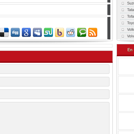
Suz
Tat
Tof
Toy
Vol
Vol
En 