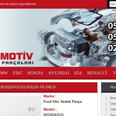
im ile iletişime geçebilirsiniz.
BMW
FİAT
HONDA
HYUNDAİ
KİA
RENAULT
T
/EDGE/FOCUS POLEN FİLTRESİ
Hız
Marka :
Bmw
Ford Oto Yedek Parça
Che
Model :
Cit
MONDEO/S-
Dac