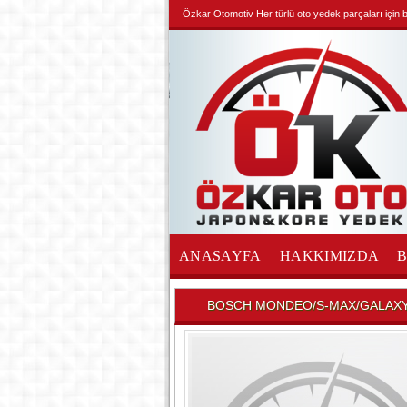
Özkar Otomotiv Her türlü oto yedek parçaları için biz
ANASAYFA
HAKKIMIZDA
İLETİŞİM
BOSCH MONDEO/S-MAX/GALAXY